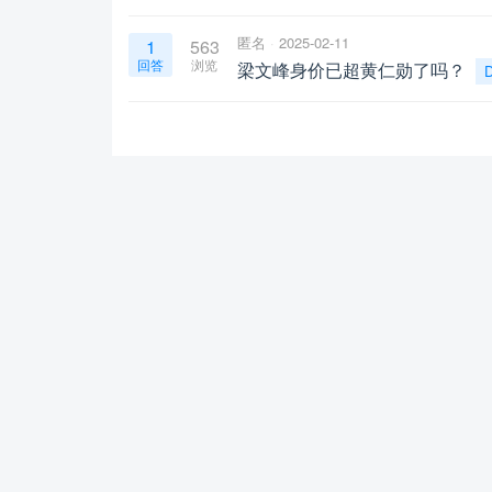
匿名
2025-02-11
1
563
回答
浏览
梁文峰身价已超黄仁勋了吗？