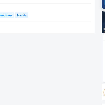
广
DeepSeek
Navida