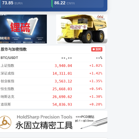
73.85
86.22
EUR/t
CNY/t
告2
创新
股市与加密指数
● 实时
BTC/USDT
--.--
--%
上证指数
3,940.04
+1.02%
深证成指
14,311.01
+1.42%
创业板指
3,563.12
+1.35%
恒生指数
25,668.03
+0.54%
纳斯达克
26,690.62
+1.30%
道琼斯
54,036.93
+0.28%