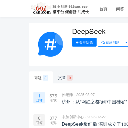
首页
问答
DeepSeek
关注话题
创建问题
问题
文章
3
0
孙老师
2025-03-07
1
575
回答
浏览
杭州：从“网红之都”到“中国硅谷
中加创新中心
2025-02-27
0
877
回答
浏览
DeepSeek爆红后 深圳成立