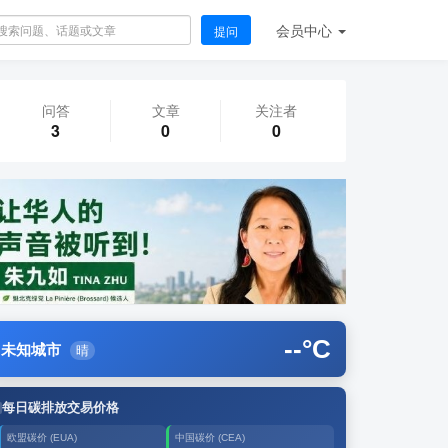
会员
中心
提问
问答
文章
关注者
3
0
0
--
°C
未知城市
晴
每日碳排放交易价格
欧盟碳价 (EUA)
中国碳价 (CEA)