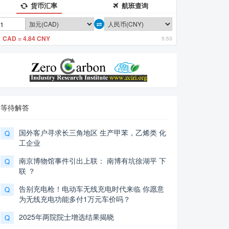
货币汇率
航班查询
1 CAD = 4.84 CNY
5:53
等待解答
国外客户寻求长三角地区 生产甲苯，乙烯类 化
Q
工企业
南京博物馆事件引出上联： 南博有坑徐湖平 下
Q
联 ？
告别充电枪！电动车无线充电时代来临 你愿意
Q
为无线充电功能多付1万元车价吗？
2025年两院院士增选结果揭晓
Q