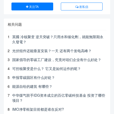
关注TA
发私信
相关问题
1
英國 冷核聚变 逆天突破？只用水和催化劑，就能無限期永
久發電？
2
光伏组件还能垂直安装？一天 还有两个发电高峰？
3
国家倡导的零碳工厂建设，究竟对咱们企业有什么好处？
4
可控核聚变是什么？ 它又是如何运作的呢？
5
申报零碳园区有什么好处？
6
能源自给的建筑 有哪些？
7
中华煤气联手IDG资本成立的百亿零碳科技基金 投资了哪些
项目？
8
IMO净零框架目前都是谁在反对?