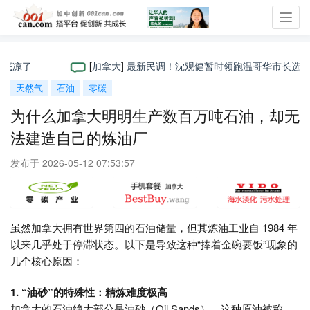
Toggl
navig
底凉了
[
加拿大
]
最新民调！沈观健暂时领跑温哥华市长选举，但26
天然气
石油
零碳
为什么加拿大明明生产数百万吨石油，却无
法建造自己的炼油厂
发布于 2026-05-12 07:53:57
虽然加拿大拥有世界第四的石油储量，但其炼油工业自 1984 年
以来几乎处于停滞状态。以下是导致这种“捧着金碗要饭”现象的
几个核心原因：
1. “油砂”的特殊性：精炼难度极高
加拿大的石油绝大部分是油砂（Oil Sands），这种原油被称