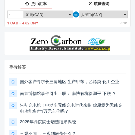
货币汇率
航班查询
1 CAD = 4.82 CNY
22:01
等待解答
国外客户寻求长三角地区 生产甲苯，乙烯类 化工企业
Q
南京博物馆事件引出上联： 南博有坑徐湖平 下联 ？
Q
告别充电枪！电动车无线充电时代来临 你愿意为无线充
Q
电功能多付1万元车价吗？
2025年两院院士增选结果揭晓
Q
三观不同 ，三观到底是什么？
Q