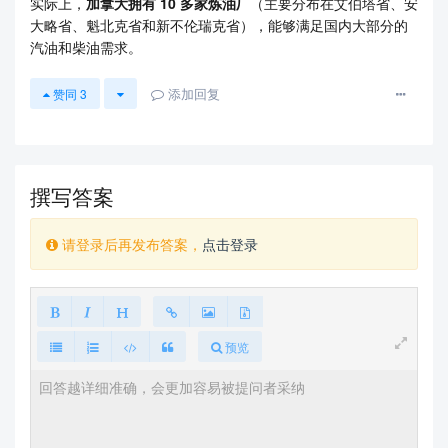
实际上，
加拿大拥有 10 多家炼油厂
（主要分布在艾伯塔省、安
很多能源巨头望而却步。
大略省、魁北克省和新不伦瑞克省），能够满足国内大部分的
汽油和柴油需求。
总结
添加回复
赞同
3
加拿大的处境可以用一句话概括：它是全球能源供应链中的“原
材料车间”，而不是“精加工车间”。
对于加拿大政府和能源企业来说，与其顶着巨大的财务风险和
撰写答案
环保压力去建新厂，利用已有的跨境管道（如最近完工的 Trans
Mountain 扩建项目）将原油卖给美国或亚洲市场，收益往往来
得更快、更稳。
请登录后再发布答案，
点击登录
这种格局虽然保障了短期的经济收益，但也让加拿大在国际油
价波动和成品油供应上，始终受到美国市场的深度制约。
预览