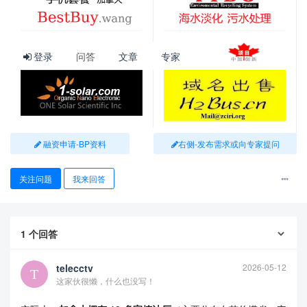
性。
3. “宁出口，不炼化”的商业逻辑
登录
问答
文章
专家
国内市场太小： 加拿大人口仅 4000 万左右，国内对成品油的
需求非常有限。如果大规模建设炼油厂，产能必须依赖出口，
但成品油的运输和储存成本远高于原油。
投资者退缩： 在全球能源转型和 ESG（环境、社会和治理）投
资的风潮下，国际资本对这种高碳排放的长周期项目非常谨
融资申请-BP资料
右侧-发布需求或向专家提问
慎。2024 年前后，不少本国金融机构也开始撤资油砂相关的新
增重型基建。
关注问题
我来回答
4. 严苛的环保与监管壁垒
碳税政策： 加拿大的碳税标准逐年提高（目标是到 2030 年达
1
个回答
到每吨 170 加元）。新建炼油厂作为碳排放大户，面临极高的
合规成本。
telecctv
2026-05-12
审批程序： 在加拿大，跨省或大型工业项目的审批极其繁琐，
这家伙很懒，什么也没写！
且常伴随环保组织和原住民团体的法律诉讼。这种不确定性让