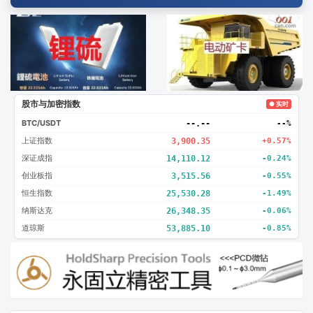
广告2
创新
股市与加密指数
● 实时
BTC/USDT
--.--
--%
上证指数
3,900.35
+0.57%
深证成指
14,110.12
-0.24%
创业板指
3,515.56
-0.55%
恒生指数
25,530.28
-1.49%
纳斯达克
26,348.35
-0.06%
道琼斯
53,885.10
-0.85%