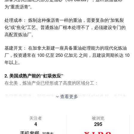
为“重质沥青”。
处理成本： 炼制这种像沥青一样的重油，需要复杂的“加氢裂
化”或“焦化”工艺。普通炼油厂根本处理不了，必须建设专门的
高配置炼油厂。
基建开支： 在加拿大新建一座具备重油处理能力的现代化炼油
厂，投资通常在 100 亿至 250 亿加元 之间，且建设周期长达 10
年以上。
2. 美国成熟产能的“虹吸效应”
在北美，炼油产业已经形成了高度的区域分工：
美国墨西哥湾： 那里拥有全球最密集的重油精炼集群，专门为
查看更多
处理这类原油而设计。
市场溢价： 加拿大将原油出口到美国精炼，再从美国进口成品
关注者
被浏览
4
295
油（汽油、柴油），对企业来说，直接利用美国现成的成熟设
备，比在加拿大严寒的北部地区从零开始建厂更具财务合理