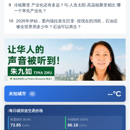
9
冷核聚变 产业化还有多远？与-人造太阳-高温核聚变相比 哪
一个率先产业化？
10
2026年伊始，委内瑞拉发生巨变- 按现在的消耗，石油还
够全世界用多少年？石油可以再生？
--
°C
未知城市
晴
每日碳排放交易价格
欧盟碳价 (EUA)
中国碳价 (CEA)
73.85
86.18
EUR/t
CNY/t