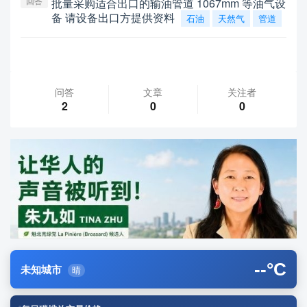
回答
批量采购适合出口的输油管道 1067mm 等油气设
备 请设备出口方提供资料
石油
天然气
管道
问答
文章
关注者
2
0
0
--
°C
未知城市
晴