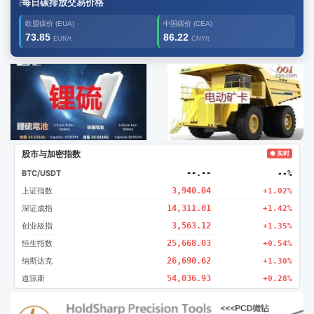
每日碳排放交易价格
欧盟碳价 (EUA)
中国碳价 (CEA)
73.85
86.22
EUR/t
CNY/t
广告2
创新
股市与加密指数
● 实时
BTC/USDT
--.--
--%
上证指数
3,940.04
+1.02%
深证成指
14,311.01
+1.42%
创业板指
3,563.12
+1.35%
恒生指数
25,668.03
+0.54%
纳斯达克
26,690.62
+1.30%
道琼斯
54,036.93
+0.28%