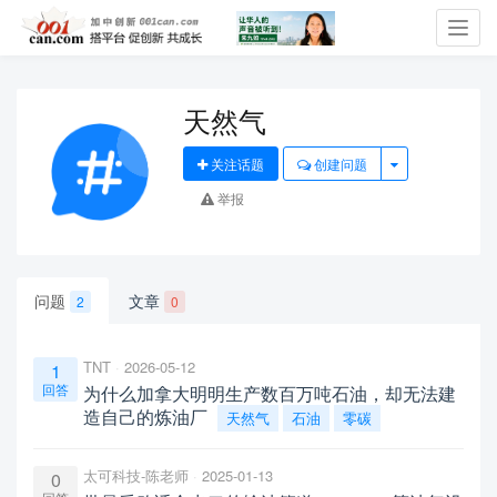
Toggl
navig
天然气
关注话题
创建问题
举报
问题
文章
2
0
TNT
2026-05-12
1
回答
为什么加拿大明明生产数百万吨石油，却无法建
造自己的炼油厂
天然气
石油
零碳
太可科技-陈老师
2025-01-13
0