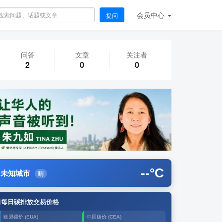
会员
中心
提问
问答
文章
关注者
2
0
0
--
°C
未知城市
晴
每日碳排放交易价格
欧盟碳价 (EUA)
中国碳价 (CEA)