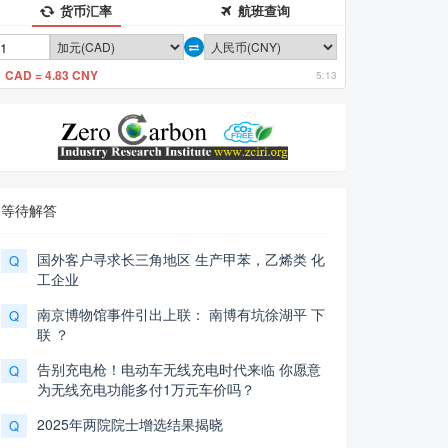
货币汇率
航班查询
1 CAD = 4.83 CNY
5:13
等待解答
国外客户寻求长三角地区 生产甲苯，乙烯类 化
Q
工企业
南京博物馆事件引出上联： 南博有坑徐湖平 下
Q
联 ？
告别充电枪！电动车无线充电时代来临 你愿意
Q
为无线充电功能多付1万元车价吗？
2025年两院院士增选结果揭晓
Q