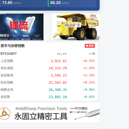
73.85
86.20
EUR/t
CNY/t
告2
创新
股市与加密指数
● 实时
BTC/USDT
--.--
--%
上证指数
3,921.61
+0.55%
深证成指
14,333.79
+1.59%
创业板指
3,592.15
+2.18%
恒生指数
25,567.85
+0.15%
纳斯达克
26,348.35
-0.06%
道琼斯
53,885.10
-0.85%