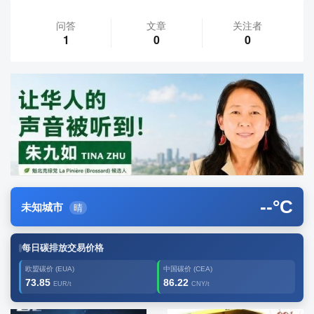
问答
文章
关注者
1
0
0
--
°C
未知城市
晴
每日碳排放交易价格
欧盟碳价 (EUA)
中国碳价 (CEA)
73.85
86.22
EUR/t
CNY/t