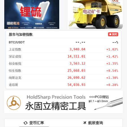
广告2
创新
股市与加密指数
● 实时
BTC/USDT
--.--
--%
上证指数
3,940.04
+1.02%
深证成指
14,311.01
+1.42%
创业板指
3,563.12
+1.35%
恒生指数
25,668.03
+0.54%
纳斯达克
26,690.62
+1.30%
道琼斯
54,036.93
+0.28%
货币汇率
航班查询