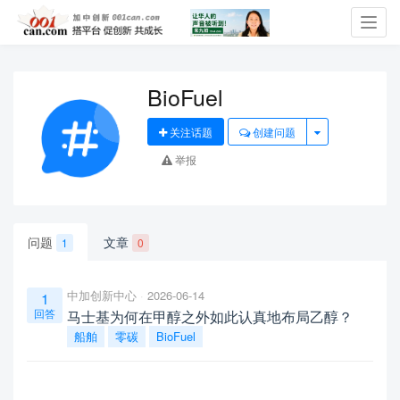
Toggl
navig
BioFuel
关注话题
创建问题
举报
问题
文章
1
0
中加创新中心
2026-06-14
1
回答
马士基为何在甲醇之外如此认真地布局乙醇？
船舶
零碳
BioFuel