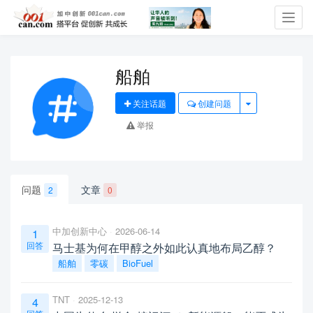
Toggl
navig
船舶
关注话题
创建问题
举报
问题
文章
2
0
中加创新中心
2026-06-14
1
回答
马士基为何在甲醇之外如此认真地布局乙醇？
船舶
零碳
BioFuel
TNT
2025-12-13
4