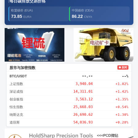
每日碳排放交易价格
欧盟碳价 (EUA)
中国碳价 (CEA)
73.85
86.22
EUR/t
CNY/t
广告2
创新
股市与加密指数
● 实时
BTC/USDT
--.--
--%
上证指数
3,940.04
+1.02%
深证成指
14,311.01
+1.42%
创业板指
3,563.12
+1.35%
恒生指数
25,668.03
+0.54%
纳斯达克
26,690.62
+1.30%
道琼斯
54,036.93
+0.28%