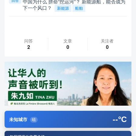
回答
中国为什么 拼命“挖运河”？ 新能源船，能否成为
下一个风口？
新能源
船舶
问答
文章
关注者
2
0
0
--
°C
未知城市
晴