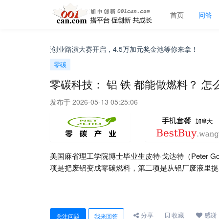
首页
问答
！CIBC年度创业路演大赛开启，4.5万加元奖金池等你来拿！
[
零碳
零碳科技： 铝 铁 都能做燃料？ 怎
发布于 2026-05-13 05:25:06
美国麻省理工学院博士毕业生皮特·戈达特（Peter Godar
项是把废铝变成零碳燃料，第二项是从铝厂废液里提
分享
收藏
感谢
关注问题
我来回答