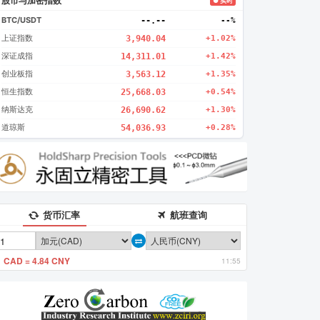
股市与加密指数
● 实时
BTC/USDT
--.--
--%
上证指数
3,940.04
+1.02%
深证成指
14,311.01
+1.42%
创业板指
3,563.12
+1.35%
恒生指数
25,668.03
+0.54%
纳斯达克
26,690.62
+1.30%
道琼斯
54,036.93
+0.28%
货币汇率
航班查询
1 CAD = 4.84 CNY
11:55