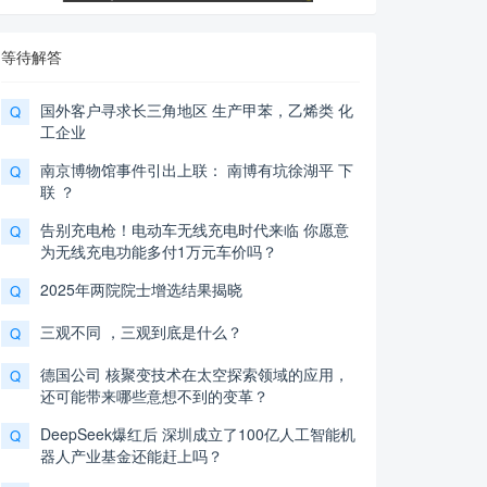
等待解答
国外客户寻求长三角地区 生产甲苯，乙烯类 化
Q
工企业
南京博物馆事件引出上联： 南博有坑徐湖平 下
Q
联 ？
告别充电枪！电动车无线充电时代来临 你愿意
Q
为无线充电功能多付1万元车价吗？
2025年两院院士增选结果揭晓
Q
三观不同 ，三观到底是什么？
Q
德国公司 核聚变技术在太空探索领域的应用，
Q
还可能带来哪些意想不到的变革？
DeepSeek爆红后 深圳成立了100亿人工智能机
Q
器人产业基金还能赶上吗？