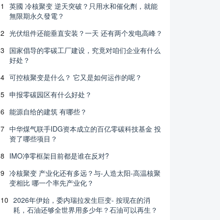
1
英國 冷核聚变 逆天突破？只用水和催化劑，就能
無限期永久發電？
2
光伏组件还能垂直安装？一天 还有两个发电高峰？
3
国家倡导的零碳工厂建设，究竟对咱们企业有什么
好处？
4
可控核聚变是什么？ 它又是如何运作的呢？
5
申报零碳园区有什么好处？
6
能源自给的建筑 有哪些？
7
中华煤气联手IDG资本成立的百亿零碳科技基金 投
资了哪些项目？
8
IMO净零框架目前都是谁在反对?
9
冷核聚变 产业化还有多远？与-人造太阳-高温核聚
变相比 哪一个率先产业化？
10
2026年伊始，委内瑞拉发生巨变- 按现在的消
耗，石油还够全世界用多少年？石油可以再生？