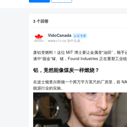
3
个回答
VidoCanada
认证专家
www.c1c.ca 加中头条
废铝变燃料！这位 MIT 博士要让金属变“油田”，顺手
液中“掘金”镓、锗，Found Industries 正在重塑工业
铝，竟然能像煤炭一样燃烧？
在波士顿查尔斯顿一个两万平方英尺的厂房里，前 NASA 
能源行业的实验。