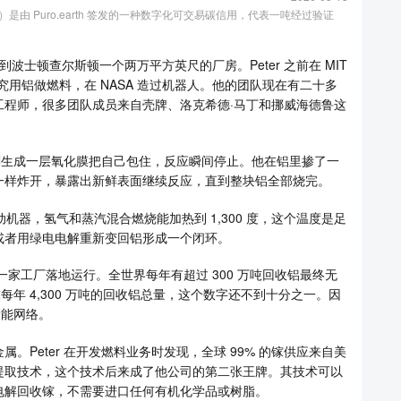
碳去除证书）是由 Puro.earth 签发的一种数字化可交易碳信用，代表一吨经过验证
波士顿查尔斯顿一个两万平方英尺的厂房。Peter 之前在 MIT
究用铝做燃料，在 NASA 造过机器人。他的团队现在有二十多
工程师，很多团队成员来自壳牌、洛克希德·马丁和挪威海德鲁这
立刻生成一层氧化膜把自己包住，反应瞬间停止。他在铝里掺了一
一样炸开，暴露出新鲜表面继续反应，直到整块铝全部烧完。
动机器，氢气和蒸汽混合燃烧能加热到 1,300 度，这个温度是足
或者用绿电电解重新变回铝形成一个闭环。
一家工厂落地运行。全世界每年有超过 300 万吨回收铝最终无
球每年 4,300 万吨的回收铝总量，这个数字还不到十分之一。因
储能网络。
Peter 在开发燃料业务时发现，全球 99% 的镓供应来自美
提取技术，这个技术后来成了他公司的第二张王牌。其技术可以
电解回收镓，不需要进口任何有机化学品或树脂。