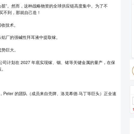
“心脏”。然而，这种战略物资的全球供应链高度集中。为了不
既然买不到，那就自己造！
解回收技术。
从铝厂的强碱性拜耳液中提取镓。
优势巨大。
公司计划在 2027 年底实现镓、铟、锗等关键金属的量产，在保
板。
装置，Peter 的团队（成员来自壳牌、洛克希德·马丁等巨头）正全速