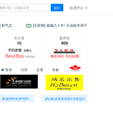
会员
中心
提问
[
互联网
]
被骗几十年! 石油根本用不完? 原来石油根本不是
关注者
被浏览
10
409
登录
问答
文章
专家
融资申请-BP资料
右侧-发布需求或向专家提问