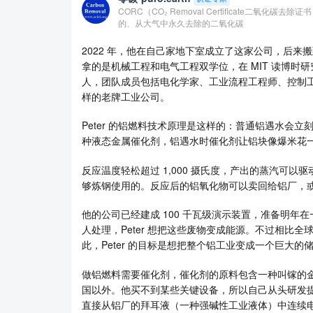
CORC（CO₂ Removal Certificate二氧化
的、从大气中永久去除的二氧化碳
2022 年，他在自己家地下室成立了这家公司，后来搬到
拿的是机械工程和电气工程双学位，在 MIT 读博时研
人，团队成员包括电化学家、工业流程工程师、控制
样的老牌工业公司。
Peter 的铝燃料技术原理是这样的：普通铝遇水会
种液态金属催化剂，铝遇水时催化剂让铝块像爆米花
反应温度轻松超过 1,000 摄氏度，产出的蒸汽可以驱
够炼钢使用的。反应后的铝氧化物可以卖回给铝厂，
他的公司已经建成 100 千瓦级演示装置，准备明年在
人处理，Peter 想把这些废物变成能源。不过相比全
此，Peter 的目标是想把整个铝工业变成一个巨大的
做铝燃料需要催化剂，催化剂的原料包含一种叫镓的金属。
国以外。他买不到某些关键设备，所以自己从头研发
直接从铝厂的拜耳液（一种强碱性工业液体）中连续