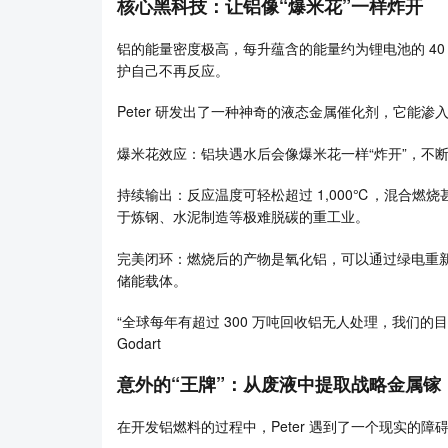
核心黑科技：让铝像“爆米花”一样炸开
铝的能量密度极高，每升蕴含的能量约为锂电池的 4
护自己不再反应。
Peter 研发出了一种神奇的液态金属催化剂，它能渗
爆米花效应：铝块遇水后会像爆米花一样“炸开”，不
持续输出：反应温度可轻松超过 1,000℃，混合燃烧
于炼钢、水泥制造等极难脱碳的重工业。
完美闭环：燃烧后的产物是氧化铝，可以通过绿电重
储能载体。
“全球每年有超过 300 万吨回收铝无人处理，我们的目
Godart
意外的“王牌”：从废液中提取战略金属镓
在开发铝燃料的过程中，Peter 遇到了一个现实的障碍