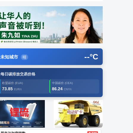
--
°C
未知城市
晴
每日碳排放交易价格
欧盟碳价 (EUA)
中国碳价 (CEA)
73.85
86.24
EUR/t
CNY/t
告2
创新