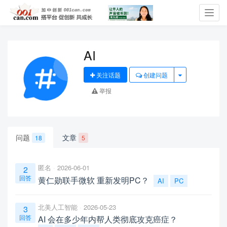
Toggl
navig
AI
关注话题
创建问题
举报
问题
文章
18
5
匿名
2026-06-01
2
回答
黄仁勋联手微软 重新发明PC？
AI
PC
北美人工智能
2026-05-23
3
回答
AI 会在多少年内帮人类彻底攻克癌症？