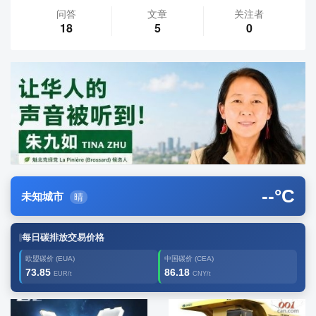
问答
文章
关注者
18
5
0
--
°C
未知城市
晴
每日碳排放交易价格
欧盟碳价 (EUA)
中国碳价 (CEA)
73.85
86.18
EUR/t
CNY/t
广告2
创新