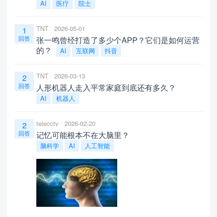
AI
医疗
院士
TNT
2026-05-01
1
回答
张一鸣曾经打造了多少个APP？它们是如何运营
的？
AI
互联网
抖音
TNT
2026-03-13
2
回答
人形机器人走入平常家庭到底还有多久？
AI
机器人
telecctv
2026-02-20
2
回答
记忆可能根本不在大脑里？
脑科学
AI
人工智能