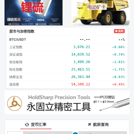
股市与加密指数
● 实时
BTC/USDT
--.--
--%
上证指数
3,876.21
-0.06%
深证成指
14,039.52
-0.74%
创业板指
3,499.26
-1.01%
恒生指数
25,463.51
-1.75%
纳斯达克
26,363.44
-0.83%
道琼斯
54,349.12
+0.49%
货币汇率
航班查询