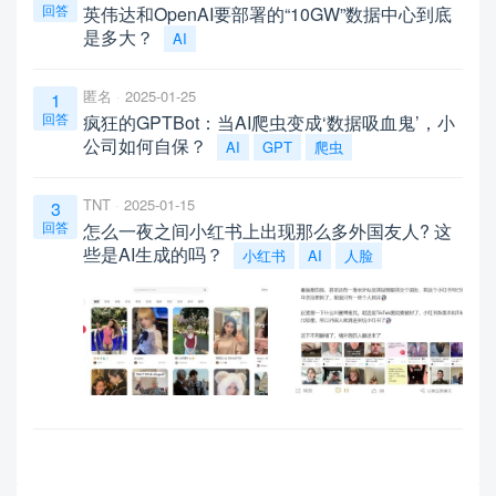
回答
英伟达和OpenAI要部署的“10GW”数据中心到底
是多大？
AI
匿名
2025-01-25
1
回答
疯狂的GPTBot：当AI爬虫变成‘数据吸血鬼’，小
公司如何自保？
AI
GPT
爬虫
TNT
2025-01-15
3
回答
怎么一夜之间小红书上出现那么多外国友人? 这
些是AI生成的吗？
小红书
AI
人脸