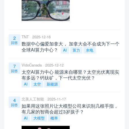
TNT
2025-12-16
2
回答
数据中心偏爱加拿大， 加拿大会不会成为下一个
全球AI算力中心？
AI
算力
水电
VidoCanada
2025-12-12
7
回答
太空AI算力中心 能源来自哪里？太空光伏离现实
有多远？钙钛矿，下一代太空光伏？
AI
太空
新能源
北美人工智能
2025-11-17
4
回答
如果用这张照片让大模型公司来识别几根手指，
有几家的智商会超过3岁孩子？
AI
大模型
概率