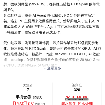
想、微軟與微星 (2353-TW)，都將推出搭載 RTX Spark 的筆電
與 PC。
黃仁勳指出，隨著 AI Agent 時代來臨，PC 定位將被重新定
義。過去 PC 主要用來啟動應用程式、點擊與輸入，但未來 PC
將成為個人 AI 的運行平台，Agent 可在本地端或雲端模型支援
下持續運作，並協助使用者完成工作。
黃仁勳表示，為迎接這項轉變，晶片與作業系統都必須同步進
化。輝達推出的 RTX Spark，是將公司過去累積的 GPU、AI 與
軟體堆疊濃縮進一顆晶片，內建 Blackwell RTX GPU，AI 效能
達 1 petaflop，並搭載與聯發科合作打造的客製化 20 核心 Grac
e CPU，透過 NVLink 與 GPU 整合。
查看更多
在製程與規格方面，RTX Spark 具備 128GB 統一記憶體，採用
台積電 3 奈米製程，電晶體數量高達 700 億顆。
关注者
被浏览
7
320
除了硬體創新外，黃仁勳指出，輝達也與微軟密切合作，打造
面向 AI Agent 的 Windows 平台，讓 RTX Spark 不僅能執行 Wi
ndows 生態既有應用，也能支援全新的 Agentic 體驗。