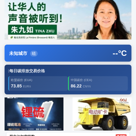
--
°C
未知城市
晴
每日碳排放交易价格
欧盟碳价 (EUA)
中国碳价 (CEA)
73.85
86.22
EUR/t
CNY/t
广告2
创新