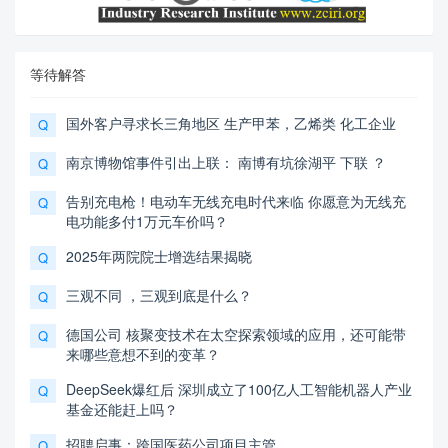
等待解答
国外客户寻求长三角地区 生产甲苯，乙烯类 化工企业
Q
南京博物馆事件引出上联： 南博有坑徐湖平 下联 ？
Q
告别充电枪！电动车无线充电时代来临 你愿意为无线充
Q
电功能多付1万元车价吗？
2025年两院院士增选结果揭晓
Q
三观不同 ，三观到底是什么？
Q
德国公司 核聚变技术在太空探索领域的应用，还可能带
Q
来哪些意想不到的变革？
DeepSeek爆红后 深圳成立了100亿人工智能机器人产业
Q
基金还能赶上吗？
招聘启事：跨国医药公司项目主管
Q