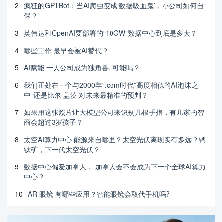
2
疯狂的GPTBot：当AI爬虫变成‘数据吸血鬼’，小公司如何自
保？
3
英伟达和OpenAI要部署的“10GW”数据中心到底是多大？
4
哪些工作 最早会被AI替代？
5
AI赋能 一人公司成为独角兽, 可能吗？
6
我们正处在一个与2000年“.com时代”高度相似的AI泡沫之
中-还是比尔·盖茨 对未来最精准的预判？
7
如果用这张照片让大模型公司来识别几根手指，有几家的智
商会超过3岁孩子？
8
太空AI算力中心 能源来自哪里？太空光伏离现实有多远？钙
钛矿，下一代太空光伏？
9
数据中心偏爱加拿大， 加拿大会不会成为下一个全球AI算力
中心？
10
AR 眼镜 有哪些应用？智能眼镜会取代手机吗?