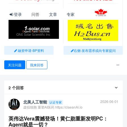
除 RTX Spark 筆電外，黃仁勳進一步宣布，輝達與微軟將重新
登录
问答
文章
专家
發明整個 PC 產品線，推出涵蓋桌機、筆電與工作站的三大 Win
dows 新機種，並強調全系列產品皆具備 100% Windows 相容、
100% CUDA、100% NVIDIA AI Tensor Core，代表使用者可在
這些新型 PC 上執行既有 Windows 應用，也可運行 NVIDIA AI
與 CUDA 生態系應用。
融资申请-BP资料
右侧-发布需求或向专家提问
黃仁勳表示，RTX Spark 桌機可成為家中的個人 AI Agent，24
小時持續運作，連接筆電、螢幕、攝影機、家電與保全系統等
关注问题
我来回答
設備，協助使用者處理日常任務，且隨著 Nemotron 等模型世代
升級，個人 AI 也會持續變得更聰明。
2
个回答
針對開發者與大型模型應用，輝達也推出 DGX Station for Wind
ows，具備 768GB 記憶體、20 petaflops 算力與每秒 8TB 記憶
北美人工智能
2026-06-01
认证专家
體頻寬，可在桌邊運行大型語言模型，適合大型語言模型與 AI
虚拟细胞 重塑AI医药 https://claeanAi.io
Agent 開發者使用，開發完成後再部署至雲端。
英伟达Vera震撼登场！黄仁勋重新发明PC：
黃仁勳強調，PC 的重新發明將如同手機轉型為智慧型手機一樣
Agent就是一切？