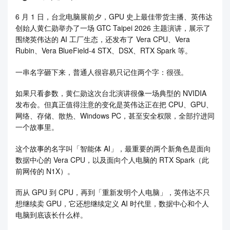
重要。未來 PC 不再只是啟動應用程式的工具，而可能成為家
6 月 1 日，台北电脑展前夕，GPU 史上最佳带货主播、英伟达
中的 AI 超級電腦，持續運行個人 Agent 與 AI 助理。他並表
创始人黄仁勋举办了一场 GTC Taipei 2026 主题演讲，展示了
示，這是輝達全新產品家族的開端，未來每一代架構都將推出
围绕英伟达的 AI 工厂生态，还发布了 Vera CPU、Vera
桌機、筆電與工作站產品線。
Rubin、Vera BlueField-4 STX、DSX、RTX Spark 等。
他最後指出，全球 PC 產業已加入這場 PC 重新發明的浪潮，未
一串名字砸下来，普通人很容易只记住两个字：很强。
來將共同打造更智慧、更強大且更美觀的新一代個人電腦。輝
達此次攜手聯發科、微軟與台積電推出 RTX Spark，也象徵台
如果只看参数，黄仁勋这次台北演讲很像一场典型的 NVIDIA
灣供應鏈在 AI PC 與 Agentic PC 新世代中，將扮演關鍵角色。
发布会。但真正值得注意的变化是英伟达正在把 CPU、GPU、
网络、存储、散热、Windows PC，甚至安全权限，全部拧进同
一个故事里。
这个故事的名字叫「智能体 AI」，最重要的两个新角色是面向
数据中心的 Vera CPU，以及面向个人电脑的 RTX Spark（此
前网传的 N1X）。
而从 GPU 到 CPU，再到「重新发明个人电脑」，英伟达不只
想继续卖 GPU，它还想继续定义 AI 时代里，数据中心和个人
电脑到底该长什么样。