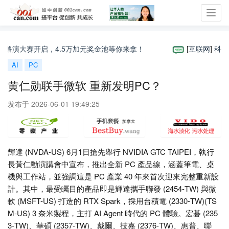
Toggl
navig
业路演大赛开启，4.5万加元奖金池等你来拿！
[
互联网
]
科学家在
AI
PC
黄仁勋联手微软 重新发明PC？
发布于 2026-06-01 19:49:25
輝達 (NVDA-US) 6月1日搶先舉行 NVIDIA GTC TAIPEI，執行
長黃仁勳演講會中宣布，推出全新 PC 產品線，涵蓋筆電、桌
機與工作站，並強調這是 PC 產業 40 年來首次迎來完整重新設
計。其中，最受矚目的產品即是輝達攜手聯發 (2454-TW) 與微
軟 (MSFT-US) 打造的 RTX Spark，採用台積電 (2330-TW)(TS
M-US) 3 奈米製程，主打 AI Agent 時代的 PC 體驗。宏碁 (235
3-TW)、華碩 (2357-TW)、戴爾、技嘉 (2376-TW)、惠普、聯