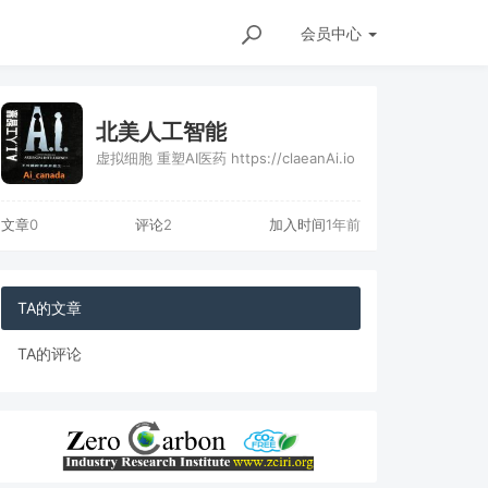
会员
中心
北美人工智能
虚拟细胞 重塑AI医药 https://claeanAi.io
文章
0
评论
2
加入时间
1年前
TA的文章
TA的评论