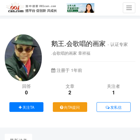
Toggl
navig
鹅王.会歌唱的画家
- 认证专家
.会歌唱的画家 章祥福
注册于 1年前
回答
文章
关注者
0
2
1
关注TA
向TA提问
发私信