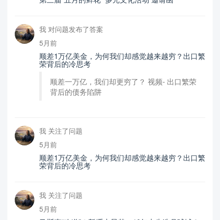
我 对问题发布了答案
5月前
顺差1万亿美金，为何我们却感觉越来越穷？出口繁
荣背后的冷思考
顺差一万亿，我们却更穷了？ 视频- 出口繁荣
背后的债务陷阱
我 关注了问题
5月前
顺差1万亿美金，为何我们却感觉越来越穷？出口繁
荣背后的冷思考
我 关注了问题
5月前