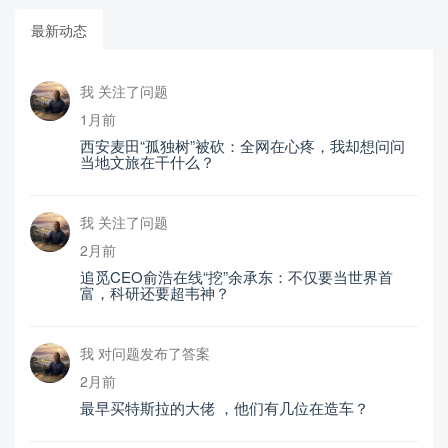
最新动态
我 关注了问题
1月前
西安麦田“孤独树”被砍：全网在心疼，我却想问问
当地文旅在干什么？
我 关注了问题
2月前
追觅CEO俞浩在线“挖”余承东：不仅要当世界首
富，科研还要超韦神？
我 对问题发布了答案
2月前
最早买特斯拉的大佬 ，他们有几位在造车？