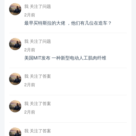
我 关注了问题
2月前
最早买特斯拉的大佬 ，他们有几位在造车？
我 关注了问题
2月前
美国MIT发布 一种新型电动人工肌肉纤维
我 关注了答案
2月前
我 关注了答案
2月前
我 关注了答案