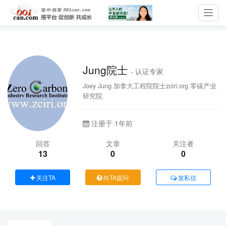
Toggl
navig
Jung院士
- 认证专家
Joey Jung 加拿大工程院院士zciri.org 零碳产业
研究院
注册于 1年前
回答
文章
关注者
13
0
0
关注TA
向TA提问
发私信