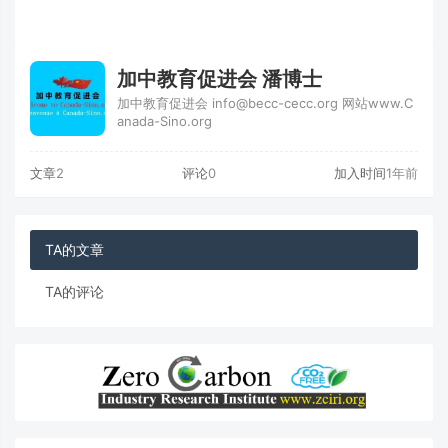
加中教育促进会 潘博士
加中教育促进会 info@becc-cecc.org 网站www.C
anada-Sino.org
文章
2
评论
0
加入时间
1年前
TA的文章
TA的评论