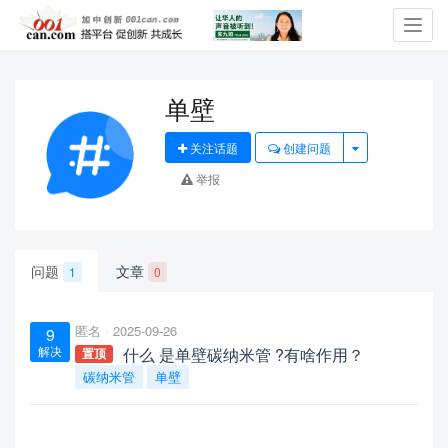
Toggl
navig
单壁
关注话题
创建问题
举报
问题
文章
1
0
匿名
2025-09-26
9
解决
什么 是单壁碳纳米管 ?有啥作用？
置顶
碳纳米管
单壁