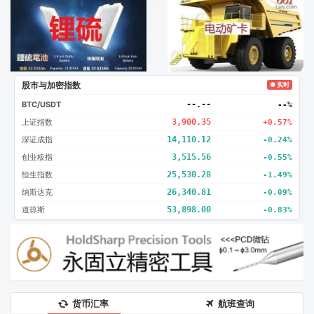
广告2
创新
股市与加密指数
● 实时
BTC/USDT
--.--
--%
上证指数
3,900.35
+0.57%
深证成指
14,110.12
-0.24%
创业板指
3,515.56
-0.55%
恒生指数
25,530.28
-1.49%
纳斯达克
26,340.81
-0.09%
道琼斯
53,898.00
-0.83%
货币汇率
航班查询