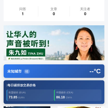
问答
文章
关注者
1
0
0
--
°C
未知城市
晴
每日碳排放交易价格
欧盟碳价 (EUA)
中国碳价 (CEA)
73.85
86.18
EUR/t
CNY/t