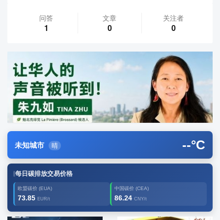
问答
文章
关注者
1
0
0
--
°C
未知城市
晴
每日碳排放交易价格
欧盟碳价 (EUA)
中国碳价 (CEA)
73.85
86.24
EUR/t
CNY/t