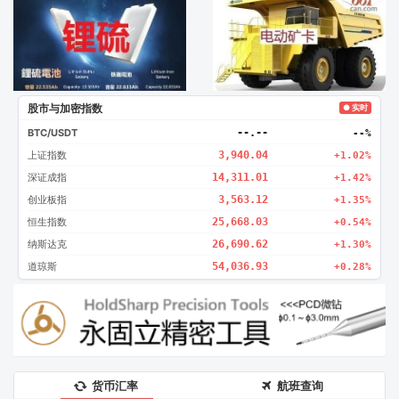
广告2
创新
股市与加密指数
● 实时
BTC/USDT
--.--
--%
上证指数
3,940.04
+1.02%
深证成指
14,311.01
+1.42%
创业板指
3,563.12
+1.35%
恒生指数
25,668.03
+0.54%
纳斯达克
26,690.62
+1.30%
道琼斯
54,036.93
+0.28%
货币汇率
航班查询