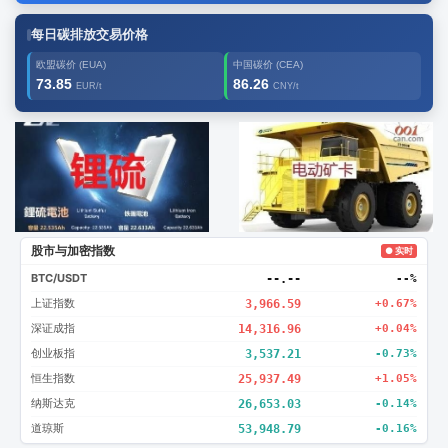
每日碳排放交易价格
欧盟碳价 (EUA)
中国碳价 (CEA)
73.85
86.26
EUR/t
CNY/t
广告2
创新
股市与加密指数
● 实时
BTC/USDT
--.--
--%
上证指数
3,966.59
+0.67%
深证成指
14,316.96
+0.04%
创业板指
3,537.21
-0.73%
恒生指数
25,937.49
+1.05%
纳斯达克
26,653.03
-0.14%
道琼斯
53,948.79
-0.16%