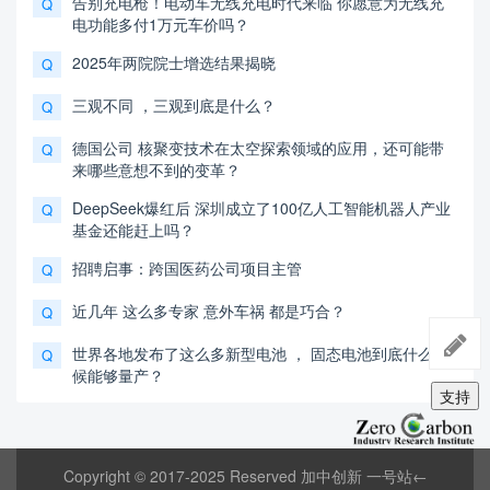
告别充电枪！电动车无线充电时代来临 你愿意为无线充
Q
电功能多付1万元车价吗？
2025年两院院士增选结果揭晓
Q
三观不同 ，三观到底是什么？
Q
德国公司 核聚变技术在太空探索领域的应用，还可能带
Q
来哪些意想不到的变革？
DeepSeek爆红后 深圳成立了100亿人工智能机器人产业
Q
基金还能赶上吗？
招聘启事：跨国医药公司项目主管
Q
近几年 这么多专家 意外车祸 都是巧合？
Q
世界各地发布了这么多新型电池 ， 固态电池到底什么时
Q
候能够量产？
支持
Copyright © 2017-2025 Reserved 加中创新 一号站←