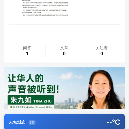
问答
文章
关注者
1
0
0
--
°C
未知城市
晴