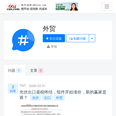
Toggl
navig
外贸
关注话题
创建问题
举报
问题
文章
1
0
TNT
2026-03-31
2
回答
光伏出口退税终结，组件开始涨价，新的赢家是
谁？
光伏
出口
外贸