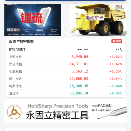
广告2
创新
股市与加密指数
● 实时
BTC/USDT
--.--
--%
上证指数
3,940.04
+1.02%
深证成指
14,311.01
+1.42%
创业板指
3,563.12
+1.35%
恒生指数
25,668.03
+0.54%
纳斯达克
26,348.35
-0.06%
道琼斯
53,885.10
-0.85%