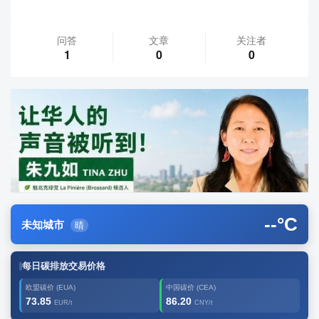
问答
文章
关注者
1
0
0
--
°C
未知城市
晴
每日碳排放交易价格
欧盟碳价 (EUA)
中国碳价 (CEA)
73.85
86.20
EUR/t
CNY/t