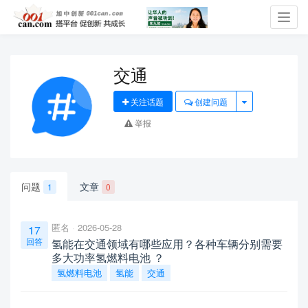
Toggl
navig
交通
关注话题
创建问题
举报
问题
文章
1
0
匿名
2026-05-28
17
回答
氢能在交通领域有哪些应用？各种车辆分别需要
多大功率氢燃料电池 ？
氢燃料电池
氢能
交通