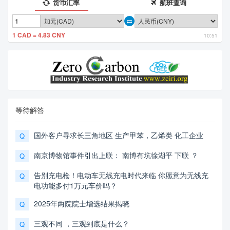
货币汇率
航班查询
1 CAD = 4.83 CNY
10:51
等待解答
国外客户寻求长三角地区 生产甲苯，乙烯类 化工企业
Q
南京博物馆事件引出上联： 南博有坑徐湖平 下联 ？
Q
告别充电枪！电动车无线充电时代来临 你愿意为无线充
Q
电功能多付1万元车价吗？
2025年两院院士增选结果揭晓
Q
三观不同 ，三观到底是什么？
Q