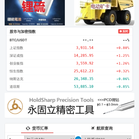
股市与加密指数
● 实时
BTC/USDT
--.--
--%
上证指数
3,931.54
+0.80%
深证成指
14,285.95
+1.25%
创业板指
3,559.92
+1.26%
恒生指数
25,612.23
+0.32%
纳斯达克
26,348.35
-0.06%
道琼斯
53,885.10
-0.85%
货币汇率
航班查询