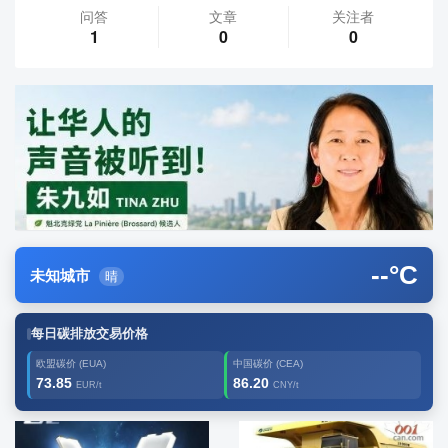
问答
文章
关注者
1
0
0
--
°C
未知城市
晴
每日碳排放交易价格
欧盟碳价 (EUA)
中国碳价 (CEA)
73.85
86.20
EUR/t
CNY/t
广告2
创新