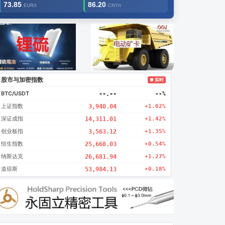
73.85
86.20
EUR/t
CNY/t
告2
创新
股市与加密指数
● 实时
BTC/USDT
--.--
--%
上证指数
3,940.04
+1.02%
深证成指
14,311.01
+1.42%
创业板指
3,563.12
+1.35%
恒生指数
25,668.03
+0.54%
纳斯达克
26,681.94
+1.27%
道琼斯
53,984.13
+0.18%