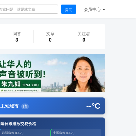
会员
中心
提问
问答
文章
关注者
3
0
0
--
°C
未知城市
晴
每日碳排放交易价格
欧盟碳价 (EUA)
中国碳价 (CEA)