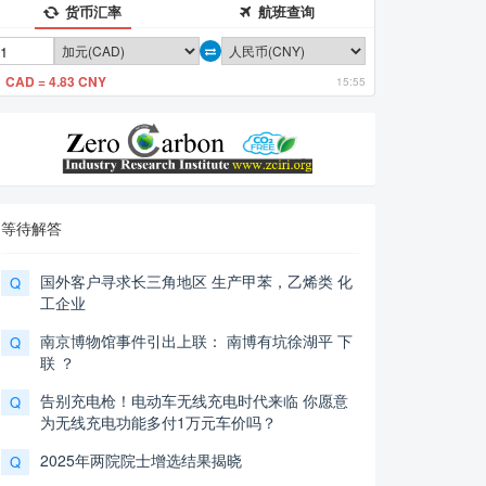
货币汇率
航班查询
1 CAD = 4.83 CNY
15:55
等待解答
国外客户寻求长三角地区 生产甲苯，乙烯类 化
Q
工企业
南京博物馆事件引出上联： 南博有坑徐湖平 下
Q
联 ？
告别充电枪！电动车无线充电时代来临 你愿意
Q
为无线充电功能多付1万元车价吗？
2025年两院院士增选结果揭晓
Q