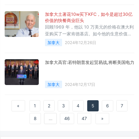
加拿大土著花10w买下KFC，如今是超过30亿
价值的快餐商业巨头
回顾1969 年，他以 10 万美元的价格在澳大利
亚购买了一家肯德基店。如今他的生意价值超
过 30 亿美元，每年带来超过 3 亿美元的收
加拿大
2024年12月26日
入。
加拿大高官:若特朗普发起贸易战,将断美国电力
加拿大
2024年12月17日
«
1
2
3
4
5
6
7
8
...
46
47
»