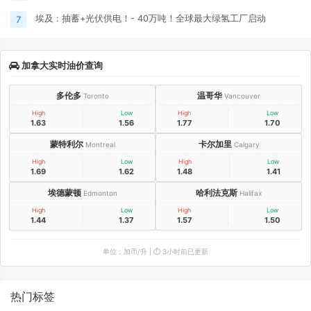
埃及 : 抽蓄+光伏供电！- 40万吨！全球最大绿氢工厂启动
7
加拿大实时油价查询
多伦多
温哥华
Toronto
Vancouver
High
Low
High
Low
1.63
1.56
1.77
1.70
蒙特利尔
卡尔加里
Montreal
Calgary
High
Low
High
Low
1.69
1.62
1.48
1.41
埃德蒙顿
哈利法克斯
Edmonton
Halifax
High
Low
High
Low
1.44
1.37
1.57
1.50
单位：加币/升 | ⏱️ 3小时前已更新
热门标签