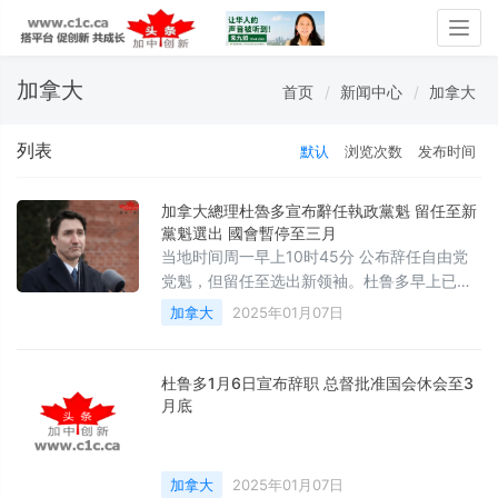
Togg
navig
加拿大
首页
新闻中心
加拿大
列表
默认
浏览次数
发布时间
加拿大總理杜魯多宣布辭任執政黨魁 留任至新
黨魁選出 國會暫停至三月
当地时间周一早上10时45分 公布辞任自由党
党魁，但留任至选出新领袖。杜鲁多早上已会
见总督玛丽西蒙，要求批准国会休会至3月24
加拿大
2025年01月07日
日。
杜鲁多1月6日宣布辞职 总督批准国会休会至3
月底
加拿大
2025年01月07日