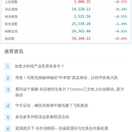
上证指数
3,900.35
+0.57%
深证成指
14,110.12
-0.24%
创业板指
3,515.56
-0.55%
恒生指数
25,530.28
-1.49%
纳斯达克
26,363.44
-0.83%
道琼斯
54,349.12
+0.49%
推荐资讯
加拿大科技产业究竟有多牛？
1
突发！马斯克揭秘神秘的“中本聪”真实身份，比特币价格大跌
2
看到这个视频 你还敢吃生鱼片？Costco三文鱼上白虫蠕动…影片
3
疯传
中方证实，确实在南海中建岛建了飞机跑道
4
多伦多常州联谊会新春联谊活动
5
梁溪揽天下·合作演精彩--无锡梁溪区与北美合作新机遇
6