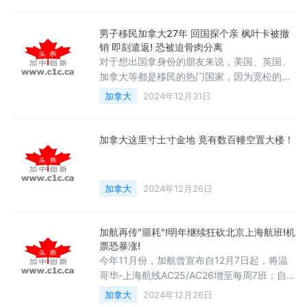
男子移民加拿大27年 回国探个亲 枫叶卡被撤
销 即刻遣返! 恐被迫骨肉分离
对于想出国拿身份的朋友来说，美国、英国、
加拿大等都是移民的热门国家，因为宽松的政
策、良好的环境、丰富的教育资源、诸多社会
加拿大
2024年12月31日
福利等，吸引着很多海外人士。
加拿大这里寸土寸金地 竟有数百幢空置大楼！
加拿大
2024年12月26日
加航再传"噩耗"!明年继续狂砍北京上海航班!机
票恐暴涨!
今年11月份，加航曾宣布自12月7日起，将温
哥华-上海航线AC25/AC26增至每周7班；自
2025年1月15日起，恢复温哥华-北京航线
加拿大
2024年12月26日
AC29/AC30至每周7班。