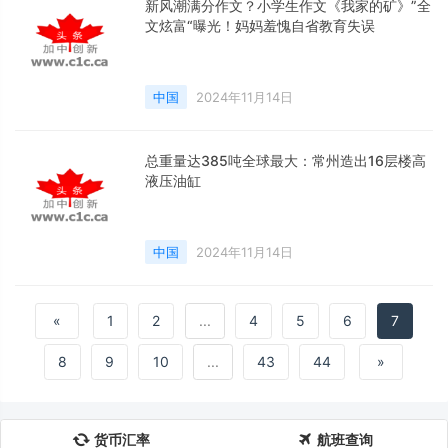
新风潮满分作文？小学生作文《我家的矿》”全
文炫富“曝光！妈妈羞愧自省教育失误
中国
2024年11月14日
总重量达385吨全球最大：常州造出16层楼高
液压油缸
中国
2024年11月14日
«
1
2
...
4
5
6
7
8
9
10
...
43
44
»
货币汇率
航班查询