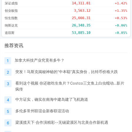
深证成指
14,311.01
+1.42%
创业板指
3,563.12
+1.35%
恒生指数
25,666.31
+0.53%
纳斯达克
26,348.35
-0.06%
道琼斯
53,885.10
-0.85%
推荐资讯
加拿大科技产业究竟有多牛？
1
突发！马斯克揭秘神秘的“中本聪”真实身份，比特币价格大跌
2
看到这个视频 你还敢吃生鱼片？Costco三文鱼上白虫蠕动…影片
3
疯传
中方证实，确实在南海中建岛建了飞机跑道
4
多伦多常州联谊会新春联谊活动
5
梁溪揽天下·合作演精彩--无锡梁溪区与北美合作新机遇
6