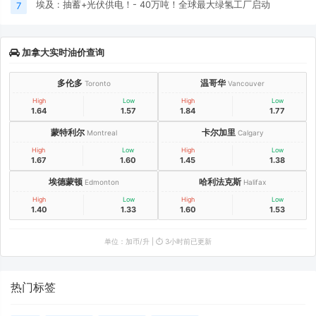
埃及 : 抽蓄+光伏供电！- 40万吨！全球最大绿氢工厂启动
7
加拿大实时油价查询
多伦多
温哥华
Toronto
Vancouver
High
Low
High
Low
1.64
1.57
1.84
1.77
蒙特利尔
卡尔加里
Montreal
Calgary
High
Low
High
Low
1.67
1.60
1.45
1.38
埃德蒙顿
哈利法克斯
Edmonton
Halifax
High
Low
High
Low
1.40
1.33
1.60
1.53
单位：加币/升 | ⏱️ 3小时前已更新
热门标签