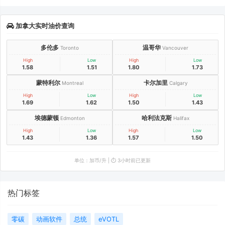
加拿大实时油价查询
多伦多
温哥华
Toronto
Vancouver
High
Low
High
Low
1.58
1.51
1.80
1.73
蒙特利尔
卡尔加里
Montreal
Calgary
High
Low
High
Low
1.69
1.62
1.50
1.43
埃德蒙顿
哈利法克斯
Edmonton
Halifax
High
Low
High
Low
1.43
1.36
1.57
1.50
单位：加币/升 | ⏱️ 3小时前已更新
热门标签
零碳
动画软件
总统
eVOTL