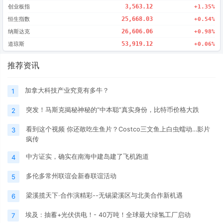
创业板指
3,563.12
+1.35%
恒生指数
25,668.03
+0.54%
纳斯达克
26,606.06
+0.98%
道琼斯
53,919.12
+0.06%
推荐资讯
加拿大科技产业究竟有多牛？
1
突发！马斯克揭秘神秘的“中本聪”真实身份，比特币价格大跌
2
看到这个视频 你还敢吃生鱼片？Costco三文鱼上白虫蠕动…影片
3
疯传
中方证实，确实在南海中建岛建了飞机跑道
4
多伦多常州联谊会新春联谊活动
5
梁溪揽天下·合作演精彩--无锡梁溪区与北美合作新机遇
6
埃及 : 抽蓄+光伏供电！- 40万吨！全球最大绿氢工厂启动
7