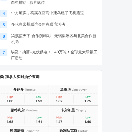
白虫蠕动…影片疯传
中方证实，确实在南海中建岛建了飞机跑道
4
多伦多常州联谊会新春联谊活动
5
梁溪揽天下·合作演精彩--无锡梁溪区与北美合作新
6
机遇
埃及 : 抽蓄+光伏供电！- 40万吨！全球最大绿氢工
7
厂启动
加拿大实时油价查询
多伦多
温哥华
Toronto
Vancouver
High
Low
High
Low
1.60
1.53
1.82
1.75
蒙特利尔
卡尔加里
Montreal
Calgary
High
Low
High
Low
1.68
1.61
1.47
1.40
埃德蒙顿
哈利法克斯
Edmonton
Halifax