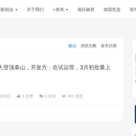
创新创业
关于我们
+发布
项目融资
加国竞选
咨
默认
浏览次数
发布日期
人登顶泰山，开发方：在试运营，3月初批量上
内
月03日
3 点赞
0
评论
745 浏览