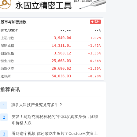
股市与加密指数
● 实时
BTC/USDT
--.--
--%
上证指数
3,940.04
+1.02%
深证成指
14,311.01
+1.42%
创业板指
3,563.12
+1.35%
恒生指数
25,668.03
+0.54%
纳斯达克
26,690.62
+1.30%
道琼斯
54,036.93
+0.28%
推荐资讯
加拿大科技产业究竟有多牛？
1
突发！马斯克揭秘神秘的“中本聪”真实身份，比特
2
币价格大跌
看到这个视频 你还敢吃生鱼片？Costco三文鱼上
3