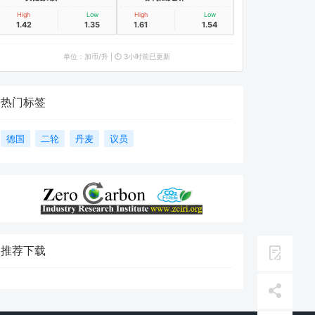
High
Low
High
Low
1.42
1.35
1.61
1.54
单位：加币/升 | ⏱️ 3小时前已更新
热门标签
德国
二轮
丹麦
议员
推荐下载