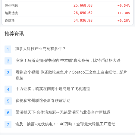
恒生指数
25,668.03
+0.54%
纳斯达克
26,690.62
+1.30%
道琼斯
54,036.93
+0.28%
推荐资讯
加拿大科技产业究竟有多牛？
1
突发！马斯克揭秘神秘的“中本聪”真实身份，比特币价格大跌
2
看到这个视频 你还敢吃生鱼片？Costco三文鱼上白虫蠕动…影片
3
疯传
中方证实，确实在南海中建岛建了飞机跑道
4
多伦多常州联谊会新春联谊活动
5
梁溪揽天下·合作演精彩--无锡梁溪区与北美合作新机遇
6
埃及 : 抽蓄+光伏供电！- 40万吨！全球最大绿氢工厂启动
7