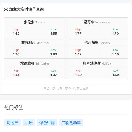
加拿大实时油价查询
多伦多
温哥华
Toronto
Vancouver
High
Low
High
Low
1.62
1.55
1.77
1.70
蒙特利尔
卡尔加里
Montreal
Calgary
High
Low
High
Low
1.70
1.63
1.47
1.40
埃德蒙顿
哈利法克斯
Edmonton
Halifax
High
Low
High
Low
1.44
1.37
1.59
1.52
单位：加币/升 | ⏱️ 3小时前已更新
热门标签
房地产
小米
绿色甲醇
二轮电动车