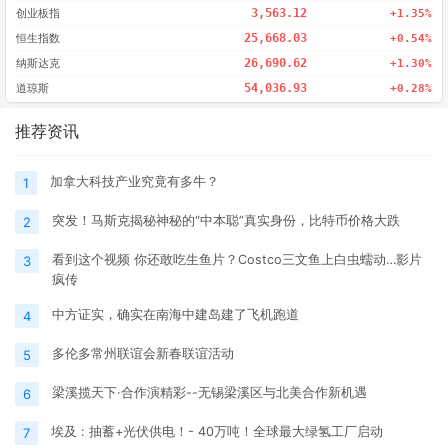
创业板指
3,563.12
+1.35%
恒生指数
25,668.03
+0.54%
纳斯达克
26,690.62
+1.30%
道琼斯
54,036.93
+0.28%
推荐资讯
加拿大科技产业究竟有多牛？
1
突发！马斯克揭秘神秘的“中本聪”真实身份，比特币价格大跌
2
看到这个视频 你还敢吃生鱼片？Costco三文鱼上白虫蠕动…影片
3
疯传
中方证实，确实在南海中建岛建了飞机跑道
4
多伦多常州联谊会新春联谊活动
5
梁溪揽天下·合作演精彩--无锡梁溪区与北美合作新机遇
6
埃及 : 抽蓄+光伏供电！- 40万吨！全球最大绿氢工厂启动
7