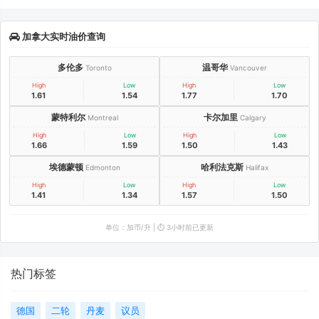
加拿大实时油价查询
多伦多
温哥华
Toronto
Vancouver
High
Low
High
Low
1.61
1.54
1.77
1.70
蒙特利尔
卡尔加里
Montreal
Calgary
High
Low
High
Low
1.66
1.59
1.50
1.43
埃德蒙顿
哈利法克斯
Edmonton
Halifax
High
Low
High
Low
1.41
1.34
1.57
1.50
单位：加币/升 | ⏱️ 3小时前已更新
热门标签
德国
二轮
丹麦
议员