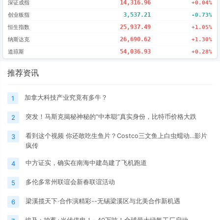
深证成指
14,316.96
+0.04%
创业板指
3,537.21
-0.73%
恒生指数
25,937.49
+1.05%
纳斯达克
26,690.62
+1.30%
道琼斯
54,036.93
+0.28%
推荐资讯
加拿大科技产业究竟有多牛？
1
突发！马斯克揭秘神秘的“中本聪”真实身份，比特币价格大跌
2
看到这个视频 你还敢吃生鱼片？Costco三文鱼上白虫蠕动…影片
3
疯传
中方证实，确实在南海中建岛建了飞机跑道
4
多伦多常州联谊会新春联谊活动
5
梁溪揽天下·合作演精彩--无锡梁溪区与北美合作新机遇
6