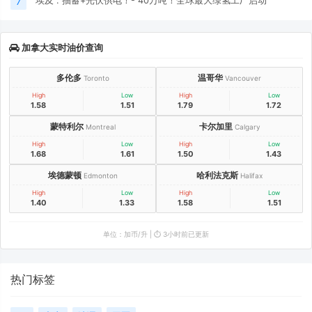
埃及 : 抽蓄+光伏供电！- 40万吨！全球最大绿氢工厂启动
7
加拿大实时油价查询
多伦多
温哥华
Toronto
Vancouver
High
Low
High
Low
1.58
1.51
1.79
1.72
蒙特利尔
卡尔加里
Montreal
Calgary
High
Low
High
Low
1.68
1.61
1.50
1.43
埃德蒙顿
哈利法克斯
Edmonton
Halifax
High
Low
High
Low
1.40
1.33
1.58
1.51
单位：加币/升 | ⏱️ 3小时前已更新
热门标签