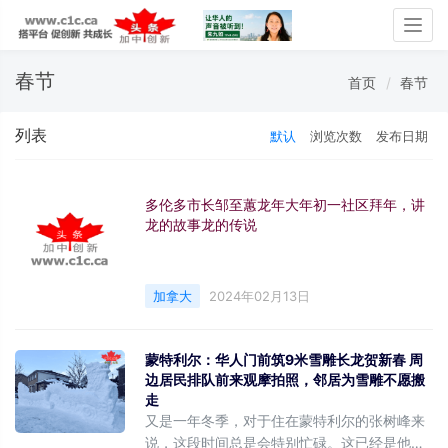
Togg
navig
春节
首页
春节
列表
默认
浏览次数
发布日期
多伦多市长邹至蕙龙年大年初一社区拜年，讲
龙的故事龙的传说
加拿大
2024年02月13日
蒙特利尔：华人门前筑9米雪雕长龙贺新春 周
边居民排队前来观摩拍照，邻居为雪雕不愿搬
走
又是一年冬季，对于住在蒙特利尔的张树峰来
说，这段时间总是会特别忙碌。这已经是他连