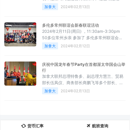
续第4年在家门口做雪雕，虽然辛苦，却很值
加拿大
2024年02月13日
得。
多伦多常州联谊会新春联谊活动
2024年2月11日(周日) ，11:30am-3:30pm
50多位常州乡亲 参加了 多伦多常州联谊会新
春联谊活动, 活动 由潘晨秘书长主持， 联谊会
加拿大
2024年02月12日
会长 祝小清发表新年致辞：
庆祝中国龙年春节Party在首都渥太华国会山举
行
加拿大联邦总理特鲁多、副总理方慧兰、贸易
部长伍凤仪、商务部长商鹏飞等多个部长、多
位议员出席活动。
加拿大
2024年02月13日
货币汇率
航班查询