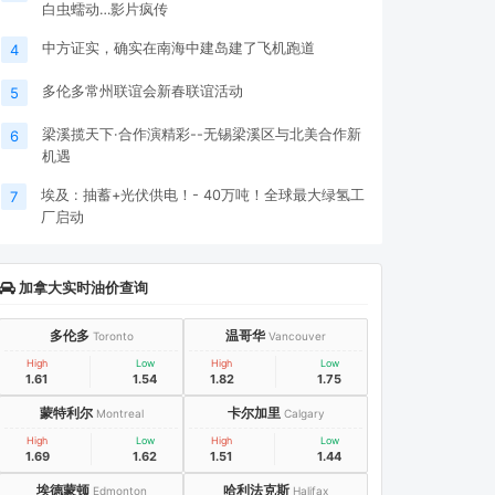
白虫蠕动…影片疯传
中方证实，确实在南海中建岛建了飞机跑道
4
多伦多常州联谊会新春联谊活动
5
梁溪揽天下·合作演精彩--无锡梁溪区与北美合作新
6
机遇
埃及 : 抽蓄+光伏供电！- 40万吨！全球最大绿氢工
7
厂启动
加拿大实时油价查询
多伦多
温哥华
Toronto
Vancouver
High
Low
High
Low
1.61
1.54
1.82
1.75
蒙特利尔
卡尔加里
Montreal
Calgary
High
Low
High
Low
1.69
1.62
1.51
1.44
埃德蒙顿
哈利法克斯
Edmonton
Halifax