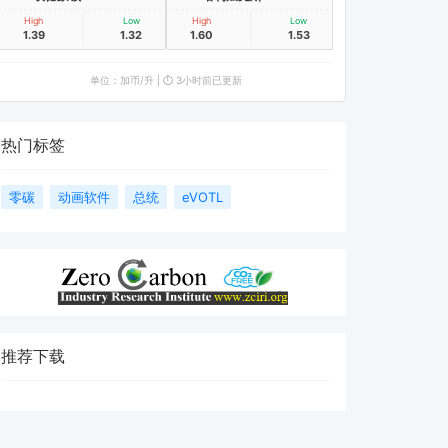
High
Low
High
Low
1.39
1.32
1.60
1.53
单位：加币/升 | ⏱️ 3小时前已更新
热门标签
零碳
动画软件
总统
eVOTL
推荐下载