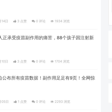
月14日
3 点赞
0
评论
1934 浏览
列人正承受疫苗副作用的痛苦，88个孩子因注射新
月10日
3 点赞
0
评论
1704 浏览
被迫公布所有疫苗数据！副作用足足有9页！全网惊
月05日
1 点赞
0
评论
2293 浏览