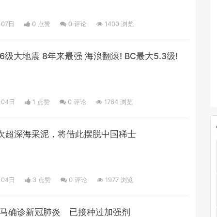
月07日
0 点赞
0
评论
1400 浏览
6级大地震 8年来最强 海浪翻滚! BC最大5.3级!
月04日
1 点赞
0
评论
1764 浏览
次超深海采泥，将借此摆脱中国稀士
月04日
3 点赞
0
评论
1977 浏览
巴-马确诊新冠肺炎 已接种过加强剂