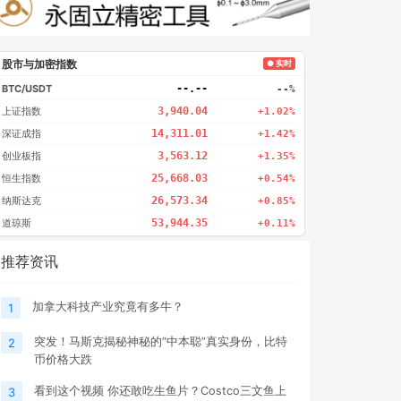
股市与加密指数
● 实时
BTC/USDT
--.--
--%
上证指数
3,940.04
+1.02%
深证成指
14,311.01
+1.42%
创业板指
3,563.12
+1.35%
恒生指数
25,668.03
+0.54%
纳斯达克
26,573.34
+0.85%
道琼斯
53,944.35
+0.11%
推荐资讯
加拿大科技产业究竟有多牛？
1
突发！马斯克揭秘神秘的“中本聪”真实身份，比特
2
币价格大跌
看到这个视频 你还敢吃生鱼片？Costco三文鱼上
3