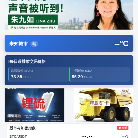
--
°C
未知城市
晴
每日碳排放交易价格
欧盟碳价 (EUA)
中国碳价 (CEA)
73.85
86.20
EUR/t
CNY/t
广告2
创新
股市与加密指数
● 实时
BTC/USDT
--.--
--%