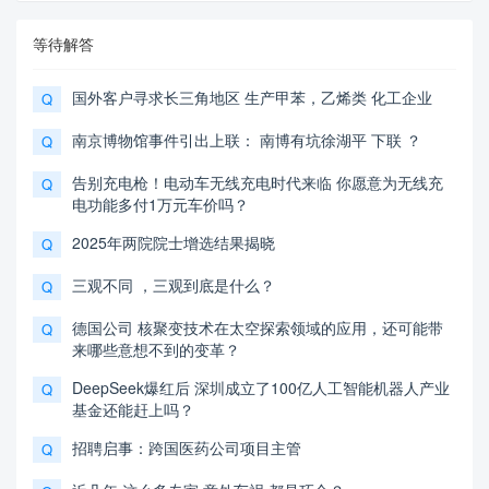
等待解答
国外客户寻求长三角地区 生产甲苯，乙烯类 化工企业
Q
南京博物馆事件引出上联： 南博有坑徐湖平 下联 ？
Q
告别充电枪！电动车无线充电时代来临 你愿意为无线充
Q
电功能多付1万元车价吗？
2025年两院院士增选结果揭晓
Q
三观不同 ，三观到底是什么？
Q
德国公司 核聚变技术在太空探索领域的应用，还可能带
Q
来哪些意想不到的变革？
DeepSeek爆红后 深圳成立了100亿人工智能机器人产业
Q
基金还能赶上吗？
招聘启事：跨国医药公司项目主管
Q