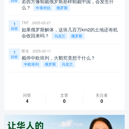
回答
若西方像制裁俄罗斯那样制裁中国，会发生什
么？
中美对抗
俄罗斯
TNT
2025-02-27
1
回答
如果俄罗斯解体，这块几百万km2的土地还有机
会收回来吗？
乌克兰
俄罗斯
匿名
2025-02-11
1
回答
截停中欧班列，大鹅究竟想干什么？
中欧班列
俄罗斯
乌克兰
问答
文章
关注者
4
0
0