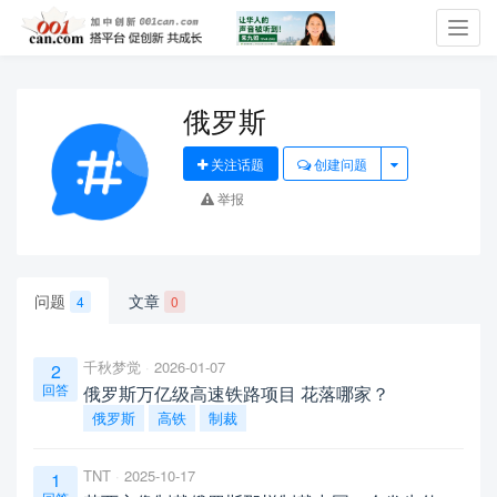
Toggl
navig
俄罗斯
关注话题
创建问题
举报
问题
文章
4
0
千秋梦觉
2026-01-07
2
回答
俄罗斯万亿级高速铁路项目 花落哪家？
俄罗斯
高铁
制裁
TNT
2025-10-17
1