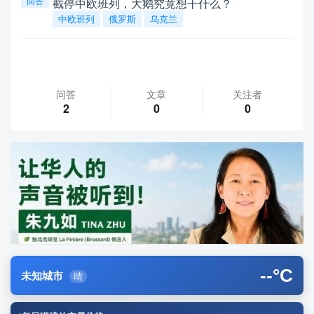
回答
截停中欧班列，大鹅究竟想干什么？
中欧班列
俄罗斯
乌克兰
问答
文章
关注者
2
0
0
--
°C
未知城市
晴