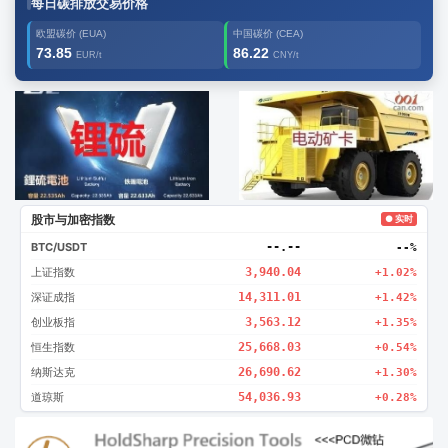
每日碳排放交易价格
欧盟碳价 (EUA)
中国碳价 (CEA)
73.85
86.22
EUR/t
CNY/t
广告2
创新
股市与加密指数
● 实时
BTC/USDT
--.--
--%
上证指数
3,940.04
+1.02%
深证成指
14,311.01
+1.42%
创业板指
3,563.12
+1.35%
恒生指数
25,668.03
+0.54%
纳斯达克
26,690.62
+1.30%
道琼斯
54,036.93
+0.28%