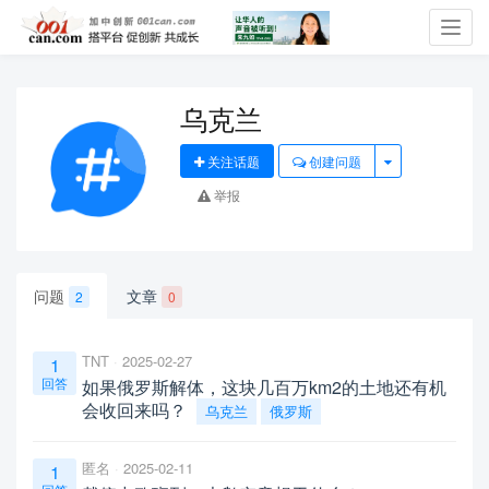
Toggl
navig
乌克兰
关注话题
创建问题
举报
问题
文章
2
0
TNT
2025-02-27
1
回答
如果俄罗斯解体，这块几百万km2的土地还有机
会收回来吗？
乌克兰
俄罗斯
匿名
2025-02-11
1