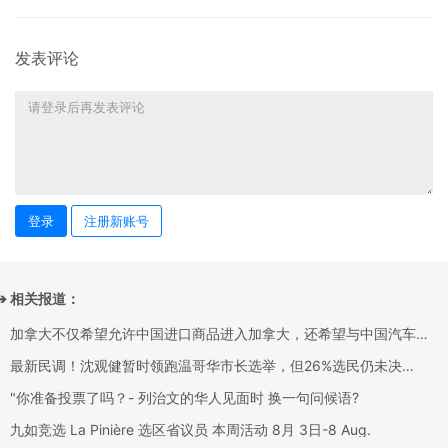
发表评论
登录
注册新账号
➔ 相关报道：
加拿大不仅希望允许中国进口商品进入加拿大，还希望与中国汽车公
司合作，向世界各地出口电动汽车
最新民调！沈观健暂时领跑温哥华市长选举，但26%选民仍未决
定......
"你准备投票了吗？- 列治⽂的华⼈⻅⾯时 换⼀句问候语?
九如竞选 La Pinière 选区省议员 本周活动 8月 3日-8 Aug.