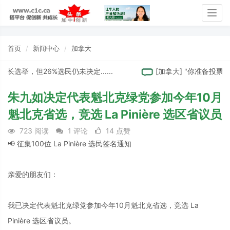
Togg
navig
首页
新闻中心
加拿大
举，但26%选民仍未决定......
[
加拿大
]
"你准备投票了吗
朱九如决定代表魁北克绿党参加今年10月
魁北克省选，竞选 La Pinière 选区省议员
723 阅读
1 评论
14 点赞
📢 征集100位 La Pinière 选民签名通知
亲爱的朋友们：
我已决定代表魁北克绿党参加今年10月魁北克省选，竞选 La
Pinière 选区省议员。