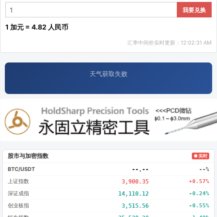
我要兑换
1 加元 = 4.82 人民币
汇率中间价实时更新：12:02:31 AM
天气获取失败
股市与加密指数
● 实时
BTC/USDT
--.--
--%
上证指数
3,900.35
+0.57%
深证成指
14,110.12
-0.24%
创业板指
3,515.56
-0.55%