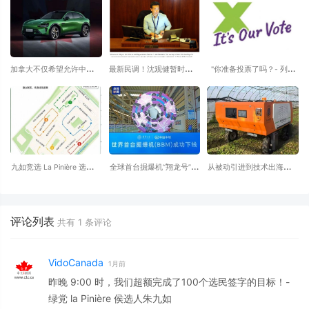
加拿大不仅希望允许中国进
最新民调！沈观健暂时领跑
"你准备投票了吗？- 列治
口商品进入加拿大，还希望
温哥华市长选举，但26%选
⽂的华⼈⻅⾯时 换⼀句问
与中国汽车公司合作，向世
民仍未决定......
候语?
界各地出口电动汽车
九如竞选 La Pinière 选区省
全球首台掘爆机“翔龙号”在
从被动引进到技术出海：激
议员 本周活动 8月 3日-8
湖北武汉中铁科工江夏制造
光除草 撬动中国现代农
Aug.
基地下线 融合掘进法与钻
业“智造”新引擎
爆法两大主流工法
评论列表
共有
1
条评论
VidoCanada
1月前
昨晚 9:00 时，我们超额完成了100个选民签字的目标！-
绿党 la Pinière 侯选人朱九如