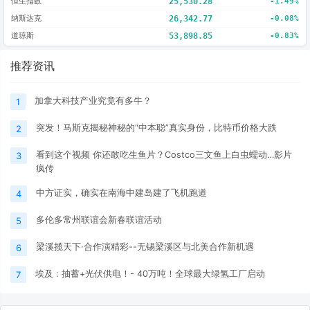
恒生指数
25,530.28
-1.49%
纳斯达克
26,342.77
-0.08%
道琼斯
53,898.85
-0.83%
推荐资讯
加拿大科技产业究竟有多牛？
1
突发！马斯克揭秘神秘的“中本聪”真实身份，比特币价格大跌
2
看到这个视频 你还敢吃生鱼片？Costco三文鱼上白虫蠕动…影片
3
疯传
中方证实，确实在南海中建岛建了飞机跑道
4
多伦多常州联谊会新春联谊活动
5
梁溪揽天下·合作演精彩--无锡梁溪区与北美合作新机遇
6
埃及 : 抽蓄+光伏供电！- 40万吨！全球最大绿氢工厂启动
7