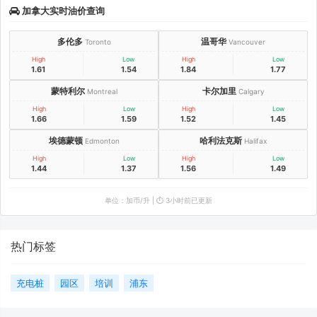
加拿大实时油价查询
多伦多
温哥华
Toronto
Vancouver
High
Low
High
Low
1.61
1.54
1.84
1.77
蒙特利尔
卡尔加里
Montreal
Calgary
High
Low
High
Low
1.66
1.59
1.52
1.45
埃德蒙顿
哈利法克斯
Edmonton
Halifax
High
Low
High
Low
1.44
1.37
1.56
1.49
单位：加币/升 | ⏱️ 3小时前已更新
热门标签
充电桩
园区
培训
浦东