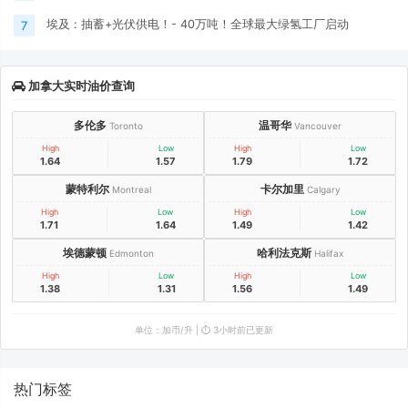
埃及 : 抽蓄+光伏供电！- 40万吨！全球最大绿氢工厂启动
7
加拿大实时油价查询
多伦多
温哥华
Toronto
Vancouver
High
Low
High
Low
1.64
1.57
1.79
1.72
蒙特利尔
卡尔加里
Montreal
Calgary
High
Low
High
Low
1.71
1.64
1.49
1.42
埃德蒙顿
哈利法克斯
Edmonton
Halifax
High
Low
High
Low
1.38
1.31
1.56
1.49
单位：加币/升 | ⏱️ 3小时前已更新
热门标签