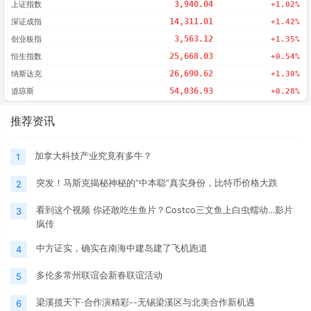
上证指数
3,940.04
+1.02%
深证成指
14,311.01
+1.42%
创业板指
3,563.12
+1.35%
恒生指数
25,668.03
+0.54%
纳斯达克
26,690.62
+1.30%
道琼斯
54,036.93
+0.28%
推荐资讯
加拿大科技产业究竟有多牛？
1
突发！马斯克揭秘神秘的“中本聪”真实身份，比特币价格大跌
2
看到这个视频 你还敢吃生鱼片？Costco三文鱼上白虫蠕动…影片
3
疯传
中方证实，确实在南海中建岛建了飞机跑道
4
多伦多常州联谊会新春联谊活动
5
梁溪揽天下·合作演精彩--无锡梁溪区与北美合作新机遇
6