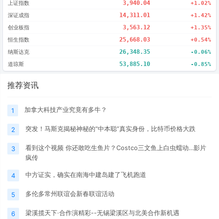
上证指数
3,940.04
+1.02%
深证成指
14,311.01
+1.42%
创业板指
3,563.12
+1.35%
恒生指数
25,668.03
+0.54%
纳斯达克
26,348.35
-0.06%
道琼斯
53,885.10
-0.85%
推荐资讯
加拿大科技产业究竟有多牛？
1
突发！马斯克揭秘神秘的“中本聪”真实身份，比特币价格大跌
2
看到这个视频 你还敢吃生鱼片？Costco三文鱼上白虫蠕动…影片
3
疯传
中方证实，确实在南海中建岛建了飞机跑道
4
多伦多常州联谊会新春联谊活动
5
梁溪揽天下·合作演精彩--无锡梁溪区与北美合作新机遇
6