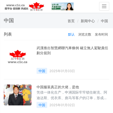
Togg
navig
中国
首页
新闻中心
中国
列表
默认
浏览次数
发布时间
武漢推出智慧網聯汽車條例 確立無人駕駛責任
劃分規則
中国
2025年01月03日
中国服装真正的大佬，是他
凭借一体化生产，申洲国际牢牢锁住耐克、阿
迪达斯、优衣库、彪马等客户的订单，形成一
定的规模壁垒。不论是原材料采购，还是代工
中国
2025年01月02日
生产，申洲都可以凭借巨大的产能向上下游转