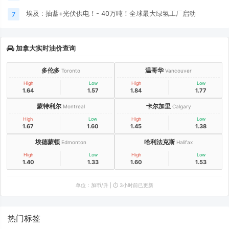
埃及 : 抽蓄+光伏供电！- 40万吨！全球最大绿氢工厂启动
7
加拿大实时油价查询
多伦多
温哥华
Toronto
Vancouver
High
Low
High
Low
1.64
1.57
1.84
1.77
蒙特利尔
卡尔加里
Montreal
Calgary
High
Low
High
Low
1.67
1.60
1.45
1.38
埃德蒙顿
哈利法克斯
Edmonton
Halifax
High
Low
High
Low
1.40
1.33
1.60
1.53
单位：加币/升 | ⏱️ 3小时前已更新
热门标签