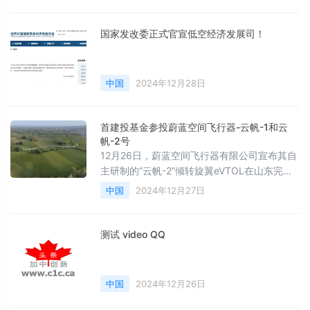
国家发改委正式官宣低空经济发展司！
中国
2024年12月28日
首建投基金参投蔚蓝空间飞行器-云帆-1和云
帆-2号
12月26日，蔚蓝空间飞行器有限公司宣布其自
主研制的“云帆-2”倾转旋翼eVTOL在山东完成
全流程倾转过渡飞行试验，全尺寸样机按照既
中国
2024年12月27日
定航迹自主飞行、平稳着陆，本次飞行试验圆
满成功。
测试 video QQ
中国
2024年12月26日