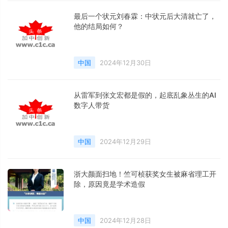
移成本。这正是服装界“台积电”能不断保持高
利润率的秘诀。
最后一个状元刘春霖：中状元后大清就亡了，
他的结局如何？
中国
2024年12月30日
从雷军到张文宏都是假的，起底乱象丛生的AI
数字人带货
中国
2024年12月29日
浙大颜面扫地！竺可桢获奖女生被麻省理工开
除，原因竟是学术造假
中国
2024年12月28日