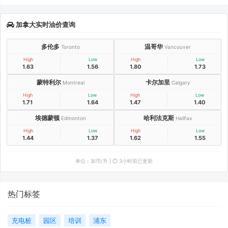
加拿大实时油价查询
多伦多
温哥华
Toronto
Vancouver
High
Low
High
Low
1.63
1.56
1.80
1.73
蒙特利尔
卡尔加里
Montreal
Calgary
High
Low
High
Low
1.71
1.64
1.47
1.40
埃德蒙顿
哈利法克斯
Edmonton
Halifax
High
Low
High
Low
1.44
1.37
1.62
1.55
单位：加币/升 | ⏱️ 3小时前已更新
热门标签
充电桩
园区
培训
浦东