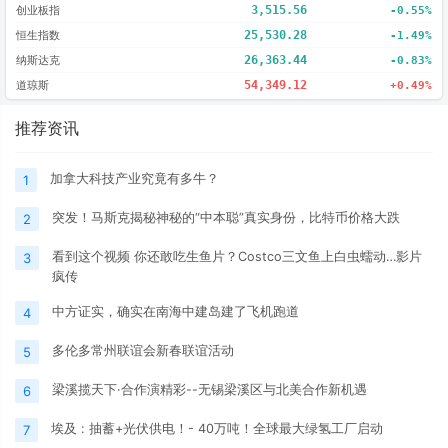
创业板指
3,515.56
-0.55%
恒生指数
25,530.28
-1.49%
纳斯达克
26,363.44
-0.83%
道琼斯
54,349.12
+0.49%
推荐资讯
加拿大科技产业究竟有多牛？
1
突发！马斯克揭秘神秘的“中本聪”真实身份，比特币价格大跌
2
看到这个视频 你还敢吃生鱼片？Costco三文鱼上白虫蠕动…影片
3
疯传
中方证实，确实在南海中建岛建了飞机跑道
4
多伦多常州联谊会新春联谊活动
5
梁溪揽天下·合作演精彩--无锡梁溪区与北美合作新机遇
6
埃及 : 抽蓄+光伏供电！- 40万吨！全球最大绿氢工厂启动
7