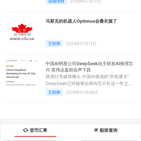
金融理财
2026年07月17日
马斯克的机器人Optimus会叠衣服了
互联网
2024年01月17日
中国AI明星公司DeepSeek自主研发AI推理芯
片 英伟达盘前应声下跌
路透社等媒体曝出 中国AI领域的“价格屠夫”
DeepSeek已经秘密自研AI芯片长达一年之久
英伟达股价在美股盘前应声下跌超1.6%，开盘
互联网
2026年07月08日
后跌幅一度扩大至2.2%左右。
货币汇率
航班查询