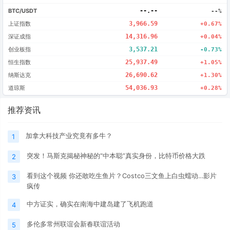
BTC/USDT
--.--
--%
上证指数
3,966.59
+0.67%
深证成指
14,316.96
+0.04%
创业板指
3,537.21
-0.73%
恒生指数
25,937.49
+1.05%
纳斯达克
26,690.62
+1.30%
道琼斯
54,036.93
+0.28%
推荐资讯
加拿大科技产业究竟有多牛？
1
突发！马斯克揭秘神秘的“中本聪”真实身份，比特币价格大跌
2
看到这个视频 你还敢吃生鱼片？Costco三文鱼上白虫蠕动…影片
3
疯传
中方证实，确实在南海中建岛建了飞机跑道
4
多伦多常州联谊会新春联谊活动
5