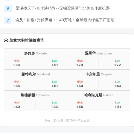
梁溪揽天下·合作演精彩--无锡梁溪区与北美合作新机遇
6
埃及 : 抽蓄+光伏供电！- 40万吨！全球最大绿氢工厂启动
7
加拿大实时油价查询
多伦多
温哥华
Toronto
Vancouver
High
Low
High
Low
1.58
1.51
1.79
1.72
蒙特利尔
卡尔加里
Montreal
Calgary
High
Low
High
Low
1.68
1.61
1.50
1.43
埃德蒙顿
哈利法克斯
Edmonton
Halifax
High
Low
High
Low
1.40
1.33
1.58
1.51
单位：加币/升 | ⏱️ 3小时前已更新