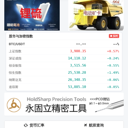
广告2
创新
股市与加密指数
● 实时
BTC/USDT
--.--
--%
上证指数
3,900.35
+0.57%
深证成指
14,110.12
-0.24%
创业板指
3,515.56
-0.55%
恒生指数
25,530.28
-1.49%
纳斯达克
26,348.35
-0.06%
道琼斯
53,885.10
-0.85%
货币汇率
航班查询