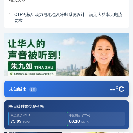
1
CTP无模组动力电池包及冷却系统设计，满足大功率大电流
要求
--
°C
未知城市
晴
每日碳排放交易价格
欧盟碳价 (EUA)
中国碳价 (CEA)
73.85
86.18
EUR/t
CNY/t