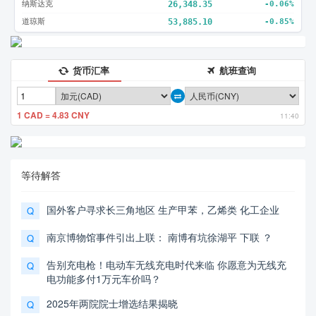
纳斯达克
26,348.35
-0.06%
道琼斯
53,885.10
-0.85%
货币汇率
航班查询
1 CAD = 4.83 CNY
11:40
等待解答
国外客户寻求长三角地区 生产甲苯，乙烯类 化工企业
Q
南京博物馆事件引出上联： 南博有坑徐湖平 下联 ？
Q
告别充电枪！电动车无线充电时代来临 你愿意为无线充
Q
电功能多付1万元车价吗？
2025年两院院士增选结果揭晓
Q