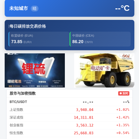
--
°C
未知城市
晴
每日碳排放交易价格
欧盟碳价 (EUA)
中国碳价 (CEA)
73.85
86.20
EUR/t
CNY/t
广告2
创新
股市与加密指数
● 实时
BTC/USDT
--.--
--%
上证指数
3,940.04
+1.02%
深证成指
14,311.01
+1.42%
创业板指
3,563.12
+1.35%
恒生指数
25,668.03
+0.54%