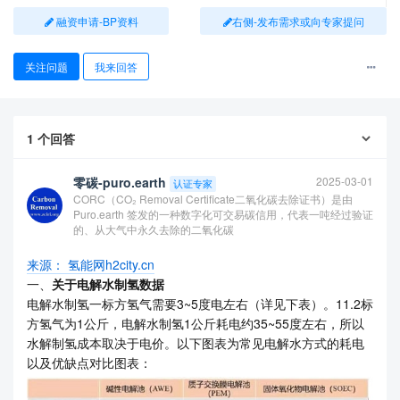
融资申请-BP资料
右侧-发布需求或向专家提问
关注问题
我来回答
1
个回答
零碳-puro.earth
2025-03-01
认证专家
CORC（CO₂ Removal Certificate二氧化碳去除证书）是由
Puro.earth 签发的一种数字化可交易碳信用，代表一吨经过验证
的、从大气中永久去除的二氧化碳
来源： 氢能网h2city.cn
一、
关于电解水制氢数据
电解水制氢一标方氢气需要3~5度电左右（详见下表）。11.2标
方氢气为1公斤，电解水制氢1公斤耗电约35~55度左右，所以
水解制氢成本取决于电价。以下图表为常见电解水方式的耗电
以及优缺点对比图表：