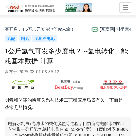
Toggl
navig
大赛开启，4.5万加元奖金池等你来拿！
[
互联网
]
科学家在深海
氢能
制氢
氢燃料电池
1公斤氢气可发多少度电？ --氢电转化、能
耗基本数据 计算
发布于 2025-03-01 08:35:12
制氢和储能的换算关系与技术工艺和应用场景有关，下面是一
些常见的情况:
电解水制氢:考虑水的纯化脱盐等过程，目前所有电解水制氢工
艺制取一公斤氢气总耗电量在50-55kwh(度)，1度电对应3600K
J，50-55KWh换算成能量单位也即180000Kj-198000Kj。1公