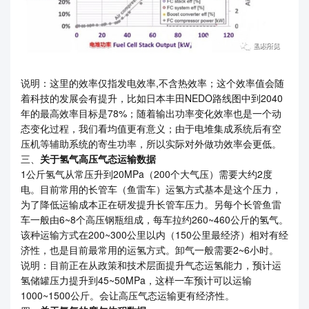
说明：这里的效率仅指发电效率,不含热效率；这个效率值会随
着科技的发展会有提升，比如日本丰田NEDO路线图中到2040
年的最高效率目标是78%；随着输出功率变化效率也是一个动
态变化过程，我们看均值更有意义；由于电堆集成系统后有空
压机等辅助系统的寄生功率，所以实际对外做功效率会更低。
三、
关于氢气高压气态运输数据
1公斤氢气从常压升到20MPa（200个大气压）需要大约2度
电。目前常用的长管车（鱼雷车）运氢方式基本是这个压力，
为了降低运输成本正在研发提升长管车压力。另每个长管鱼雷
车一般由6~8个高压钢瓶组成，每车拉约260~460公斤的氢气。
该种运输方式在200~300公里以内（150公里最经济）相对有经
济性，也是目前最常用的运氢方式。卸气一般需要2~6小时。
说明：目前正在从政策和技术层面提升气态运氢能力，预计运
氢储罐压力提升到45~50MPa，这样一车预计可以运输
1000~1500公斤。会让高压气态运输更有经济性。