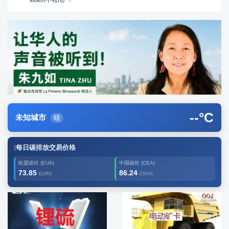
--
°C
未知城市
晴
每日碳排放交易价格
欧盟碳价 (EUA)
中国碳价 (CEA)
73.85
86.24
EUR/t
CNY/t
广告2
创新