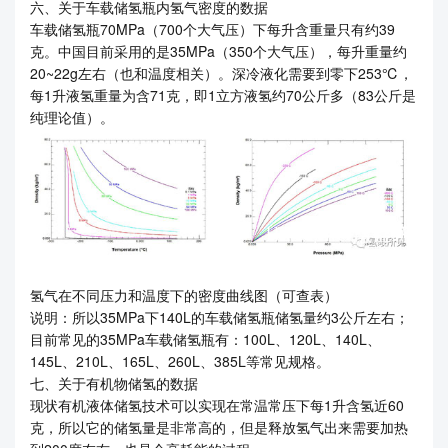
六、关于车载储氢瓶内氢气密度的数据
车载储氢瓶70MPa（700个大气压）下每升含重量只有约39
克。中国目前采用的是35MPa（350个大气压），每升重量约
20~22g左右（也和温度相关）。深冷液化需要到零下253℃，
每1升液氢重量为含71克，即1立方液氢约70公斤多（83公斤是
纯理论值）。
氢气在不同压力和温度下的密度曲线图（可查表）
说明：所以35MPa下140L的车载储氢瓶储氢量约3公斤左右；
目前常见的35MPa车载储氢瓶有：100L、120L、140L、
145L、210L、165L、260L、385L等常见规格。
七、关于有机物储氢的数据
现状有机液体储氢技术可以实现在常温常压下每1升含氢近60
克，所以它的储氢量是非常高的，但是释放氢气出来需要加热