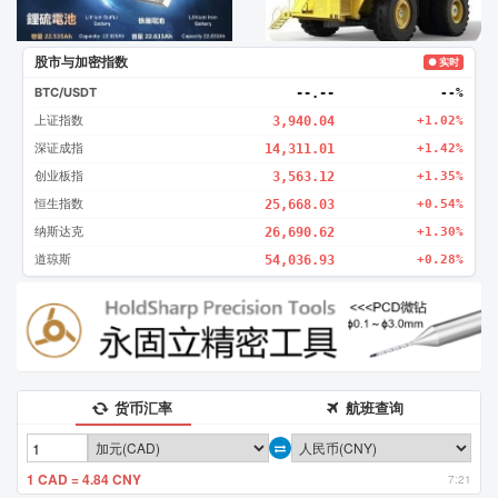
股市与加密指数
● 实时
BTC/USDT
--.--
--%
上证指数
3,940.04
+1.02%
深证成指
14,311.01
+1.42%
创业板指
3,563.12
+1.35%
恒生指数
25,668.03
+0.54%
纳斯达克
26,690.62
+1.30%
道琼斯
54,036.93
+0.28%
货币汇率
航班查询
1 CAD = 4.84 CNY
7:21