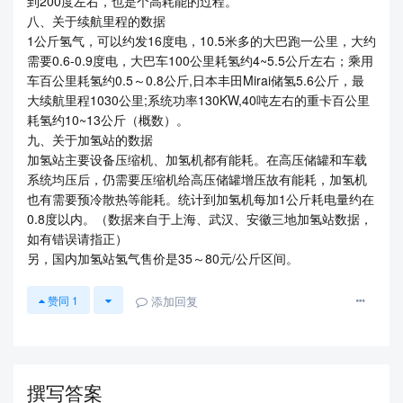
到200度左右，也是个高耗能的过程。
八、关于续航里程的数据
1公斤氢气，可以约发16度电，10.5米多的大巴跑一公里，大约
需要0.6-0.9度电，大巴车100公里耗氢约4~5.5公斤左右；乘用
车百公里耗氢约0.5～0.8公斤,日本丰田Mirai储氢5.6公斤，最
大续航里程1030公里;系统功率130KW,40吨左右的重卡百公里
耗氢约10~13公斤（概数）。
九、关于加氢站的数据
加氢站主要设备压缩机、加氢机都有能耗。在高压储罐和车载
系统均压后，仍需要压缩机给高压储罐增压故有能耗，加氢机
也有需要预冷散热等能耗。统计到加氢机每加1公斤耗电量约在
0.8度以内。（数据来自于上海、武汉、安徽三地加氢站数据，
如有错误请指正）
另，国内加氢站氢气售价是35～80元/公斤区间。
添加回复
赞同
1
撰写答案