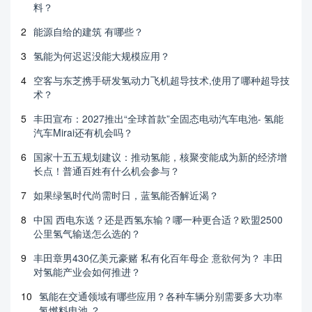
料？
2
能源自给的建筑 有哪些？
3
氢能为何迟迟没能大规模应用？
4
空客与东芝携手研发氢动力飞机超导技术,使用了哪种超导技
术？
5
丰田宣布：2027推出“全球首款”全固态电动汽车电池- 氢能
汽车Mirai还有机会吗？
6
国家十五五规划建议：推动氢能，核聚变能成为新的经济增
长点！普通百姓有什么机会参与？
7
如果绿氢时代尚需时日，蓝氢能否解近渴？
8
中国 西电东送？还是西氢东输？哪一种更合适？欧盟2500
公里氢气输送怎么选的？
9
丰田章男430亿美元豪赌 私有化百年母企 意欲何为？ 丰田
对氢能产业会如何推进？
10
氢能在交通领域有哪些应用？各种车辆分别需要多大功率
氢燃料电池 ？