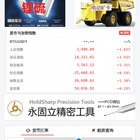
股市与加密指数
● 实时
BTC/USDT
--.--
--%
上证指数
3,940.04
+1.02%
深证成指
14,311.01
+1.42%
创业板指
3,563.12
+1.35%
恒生指数
25,668.03
+0.54%
纳斯达克
26,690.62
+1.30%
道琼斯
54,036.93
+0.28%
货币汇率
航班查询