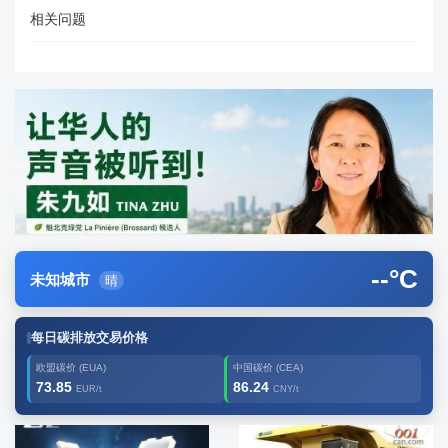
相关问题
--
°C
未知城市
晴
每日碳排放交易价格
欧盟碳价 (EUA)
中国碳价 (CEA)
73.85
86.24
EUR/t
CNY/t
广告2
创新