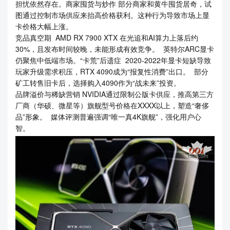
担忧依然存在。商家囤货与炒作 部分商家和黄牛囤货居奇，试
图通过控制市场供应来抬高价格获利。这种行为导致市场上显
卡价格大幅上涨。
竞品真空期 AMD RX 7900 XTX 在光追和AI算力上落后约
30%，且发布时间较晚，未能形成有效竞争。 英特尔ARC显卡
仍聚焦中低端市场。“卡荒”后遗症 2020-2022年显卡短缺导致
玩家升级需求积压，RTX 4090成为“报复性消费”出口。 部分
矿工转售旧卡后，选择购入4090作为“战未来”投资。
品牌溢价与稀缺营销 NVIDIA通过限制公版卡供应，推高第三方
厂商（华硕、微星等）旗舰型号价格在XXXX以上，塑造“奢侈
品”形象。 媒体评测普遍强调“唯一真4K旗舰”，强化用户心
智。