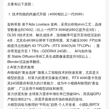
主要有以下原因：
技术性能的跨越式升级（4090相比上一代3090）
架构革新 基于Ada Lovelace 架构，采用台积电4nm工艺，晶体
管数量达到760亿（比上一代RTX 3090的280亿提升近3倍）。
DLSS 3技术支持、帧生成技术，游戏帧率可提升至传统渲染的
4倍，尤其在4K/8K分辨率下优势明显。算力碾压3090 FP32单
精度浮点性能约 83 TFLOPs（RTX 3090为36 TFLOPs），显
存带宽提升至 1 TB/s（GDDR6X 24GB）。 AI与创作场
景 Stable Diffusion等AI工具生成图像速度提升3倍以上，
Blender渲染效率翻倍。
2.AI算力需求激增
AI领域的“黄金选择” 随着人工智能技术的快速发展，尤其是大
模型的普及，对算力的需求呈爆发式增长。RTX 4090显卡凭借
其24GB显存和强大的计算能力，成为中小规模AI推理的“黄金
选择”，广泛应用于AI模型训练和推理。
算力供需失衡 全球算力需求年增长率已突破58%，而高端GPU
产能仅增长21%，供需矛盾推动市场价格剧烈波动。
大模型训练与推理的“平民化”趋势 个人开发者、小团队用RTX