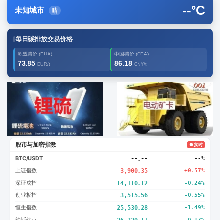
--
°C
未知城市
晴
每日碳排放交易价格
欧盟碳价 (EUA)
中国碳价 (CEA)
73.85
86.18
EUR/t
CNY/t
广告2
创新
股市与加密指数
● 实时
BTC/USDT
--.--
--%
上证指数
3,900.35
+0.57%
深证成指
14,110.12
-0.24%
创业板指
3,515.56
-0.55%
恒生指数
25,530.28
-1.49%
纳斯达克
26,329.11
-0.13%