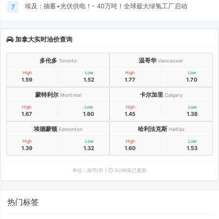
埃及 : 抽蓄+光伏供电！- 40万吨！全球最大绿氢工厂启动
7
加拿大实时油价查询
多伦多
温哥华
Toronto
Vancouver
High
Low
High
Low
1.59
1.52
1.77
1.70
蒙特利尔
卡尔加里
Montreal
Calgary
High
Low
High
Low
1.67
1.60
1.45
1.38
埃德蒙顿
哈利法克斯
Edmonton
Halifax
High
Low
High
Low
1.39
1.32
1.60
1.53
单位：加币/升 | ⏱️ 3小时前已更新
热门标签