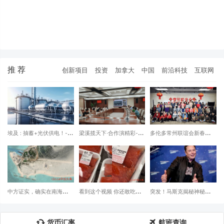
推 荐
创新项目
投资
加拿大
中国
前沿科技
互联网
埃及 : 抽蓄+光伏供电！-
梁溪揽天下·合作演精彩--
多伦多常州联谊会新春联谊
40万吨！全球最大绿氢工
无锡梁溪区与北美合作新机
活动
厂启动
遇
中方证实，确实在南海中建
看到这个视频 你还敢吃生
突发！马斯克揭秘神秘
岛建了飞机跑道
鱼片？Costco三文鱼上白
的“中本聪”真实身份，比特
虫蠕动…影片疯传
币价格大跌
货币汇率
航班查询