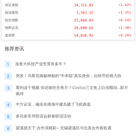
深证成指
14,311.01
+1.42%
创业板指
3,563.12
+1.35%
恒生指数
25,668.03
+0.54%
纳斯达克
26,690.62
+1.30%
道琼斯
54,036.93
+0.28%
推荐资讯
加拿大科技产业究竟有多牛？
1
突发！马斯克揭秘神秘的“中本聪”真实身份，比特币价格大跌
2
看到这个视频 你还敢吃生鱼片？Costco三文鱼上白虫蠕动…影片
3
疯传
中方证实，确实在南海中建岛建了飞机跑道
4
多伦多常州联谊会新春联谊活动
5
梁溪揽天下·合作演精彩--无锡梁溪区与北美合作新机遇
6