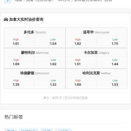
加拿大实时油价查询
多伦多
温哥华
Toronto
Vancouver
High
Low
High
Low
1.61
1.54
1.82
1.75
蒙特利尔
卡尔加里
Montreal
Calgary
High
Low
High
Low
1.69
1.62
1.51
1.44
埃德蒙顿
哈利法克斯
Edmonton
Halifax
High
Low
High
Low
1.39
1.32
1.60
1.53
单位：加币/升 | ⏱️ 3小时前已更新
热门标签