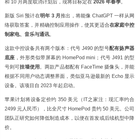
和 10 月两度取消计划后，现将目标定在
2026 年春季
。
新版 Siri 预计在
明年 3 月
推出，将能像 ChatGPT 一样从网
络获取答案，并精确控制应用操作，使其更适合
在家庭中控
制家电、音乐与通讯
。
这款中控设备共有两个版本：代号 J490 的型号
配有扬声器
底座
，外形类似带屏幕的 HomePod mini；代号 J491 的型
号则可
挂墙使用
。两款产品都配有 FaceTime 摄像头，并能
根据不同用户动态调整界面，类似亚马逊最新的 Echo 显示
设备。该项目自 2023 年起启动。
苹果计划将设备定价约 350 美元（IT之家注：现汇率约合
2499 元人民币），比全尺寸 HomePod 贵约 50 美元。公司
团队正研究如何降低制造成本，以便在首发或后续机型中降
价。