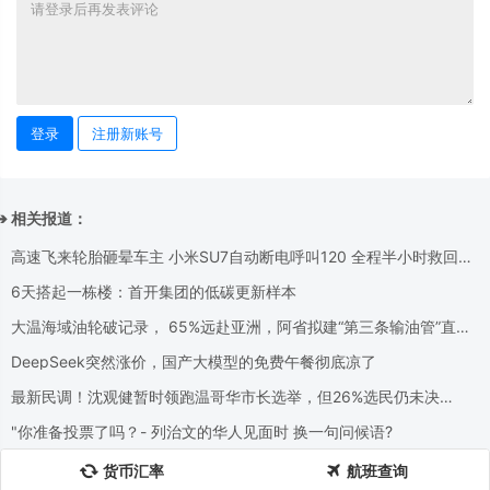
登录
注册新账号
➔ 相关报道：
高速飞来轮胎砸晕车主 小米SU7自动断电呼叫120 全程半小时救回一
命
6天搭起一栋楼：首开集团的低碳更新样本
大温海域油轮破记录， 65%远赴亚洲，阿省拟建“第三条输油管”直达
Delta！
DeepSeek突然涨价，国产大模型的免费午餐彻底凉了
最新民调！沈观健暂时领跑温哥华市长选举，但26%选民仍未决
定......
"你准备投票了吗？- 列治⽂的华⼈⻅⾯时 换⼀句问候语?
货币汇率
航班查询