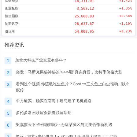
深证成指
14,311.01
+1.42%
创业板指
3,563.12
+1.35%
恒生指数
25,668.03
+0.54%
纳斯达克
26,637.67
+1.10%
道琼斯
54,008.95
+0.23%
推荐资讯
加拿大科技产业究竟有多牛？
1
突发！马斯克揭秘神秘的“中本聪”真实身份，比特币价格大跌
2
看到这个视频 你还敢吃生鱼片？Costco三文鱼上白虫蠕动…影片
3
疯传
中方证实，确实在南海中建岛建了飞机跑道
4
多伦多常州联谊会新春联谊活动
5
梁溪揽天下·合作演精彩--无锡梁溪区与北美合作新机遇
6
埃及 : 抽蓄+光伏供电！- 40万吨！全球最大绿氢工厂启动
7