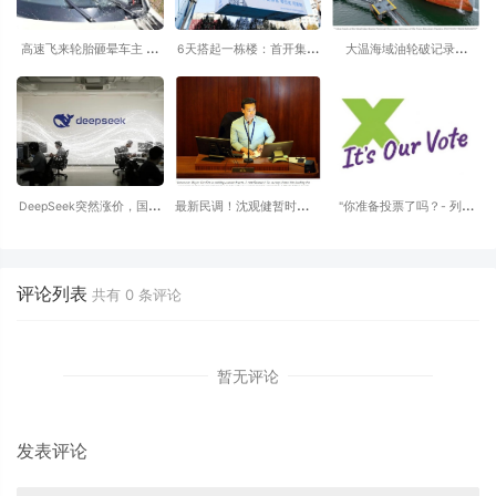
高速飞来轮胎砸晕车主 小
6天搭起一栋楼：首开集团
大温海域油轮破记录，
米SU7自动断电呼叫120 全
的低碳更新样本
65%远赴亚洲，阿省拟
程半小时救回一命
建“第三条输油管”直达
Delta！
DeepSeek突然涨价，国产
最新民调！沈观健暂时领跑
"你准备投票了吗？- 列治
大模型的免费午餐彻底凉了
温哥华市长选举，但26%选
⽂的华⼈⻅⾯时 换⼀句问
民仍未决定......
候语?
评论列表
共有
0
条评论
暂无评论
发表评论