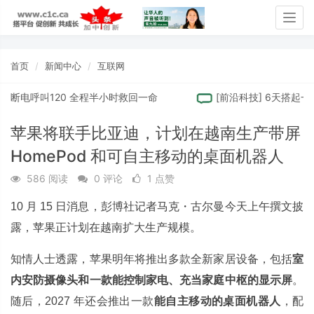
Togg
navig
首页
新闻中心
互联网
断电呼叫120 全程半小时救回一命
[
前沿科技
]
6天搭起一栋
苹果将联手比亚迪，计划在越南生产带屏
HomePod 和可自主移动的桌面机器人
586 阅读
0 评论
1 点赞
10 月 15 日消息，彭博社记者马克・古尔曼今天上午撰文披
露，苹果正计划在越南扩大生产规模。
知情人士透露，苹果明年将推出多款全新家居设备，包括
室
内安防摄像头和一款能控制家电、充当家庭中枢的显示屏
。
随后，2027 年还会推出一款
能自主移动的桌面机器人
，配