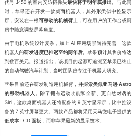
代号 J450 的室内安防摄像头
最快将于明年底推出
。与此同
时，苹果还在开发一款桌面机器人，其外形类似中控显示
屏，安装在一根
可移动的机械臂
上，可在用户的工作台或厨
房中随意调整屏幕角度。
由于电机系统设计复杂，加上 AI 应用场景尚待完善，这款
机器人的
研发进度已推迟至约两年后
。苹果预计其售价将达
到数百美元。报道指出，该项目的起源可追溯至苹果已终止
的自动驾驶汽车计划，当时团队曾专注于机器人研究。
苹果目前还在研发制造用机械臂，并探索
类似亚马逊 Astro
的移动机器人
。除了拥有运动功能和全新、更自然对话的
Siri，这款桌面机器人还将配备约 9 英寸显示屏，比中控设
备的 7 英寸屏幕更大。两款产品都将采用天马微电子提供的
低成本 LCD 面板，而非苹果最新的显示技术。