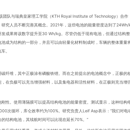
皇家理工学院（KTH Royal Institute of Technology）合
究人员不断完善其概念。2021年，这些电池的能量密度达到了24Wh/
发成果将该数字提升至30 Wh/kg。尽管仍低于现有电池，但通过结构
电池成为结构的一部分，并且可以由轻量化材料制成时，车辆的整体重量
汽车。
用碳纤维，其中正极涂有磷酸铁锂。而在之前提出的电池概念中，正极的
能，在负极可以充当增强材料，以及集电器和活性材料，在正极则充当增
池刚性。使用薄隔膜可以提高结构电池的能量密度。测试显示，这种结构
1000次循环，库仑效率约为100%。研究负责人Leif Asp表示：“我们对
的结构电池，其续航时间可以比现在延长70%。”