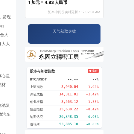
1 加元 = 4.83 人民币
汇率中间价实时更新：12:02:31 AM
作，发现
kg，
天气获取失败
整合大
将大大
股市与加密指数
● 实时
核心是
BTC/USDT
--.--
--%
强材
上证指数
3,940.04
+1.02%
深证成指
14,311.01
+1.42%
创业板指
3,563.12
+1.35%
电池复
恒生指数
25,638.22
+0.42%
电动汽车
纳斯达克
26,348.35
-0.06%
道琼斯
53,885.10
-0.85%