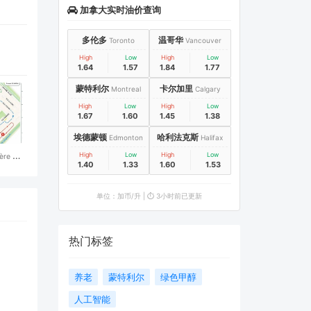
加拿大实时油价查询
多伦多
温哥华
Toronto
Vancouver
High
Low
High
Low
1.64
1.57
1.84
1.77
蒙特利尔
卡尔加里
Montreal
Calgary
High
Low
High
Low
1.67
1.60
1.45
1.38
埃德蒙顿
哈利法克斯
Edmonton
Halifax
High
Low
High
Low
ère 选
1.40
1.33
1.60
1.53
动 8月
.
单位：加币/升 | ⏱️ 3小时前已更新
热门标签
养老
蒙特利尔
绿色甲醇
人工智能