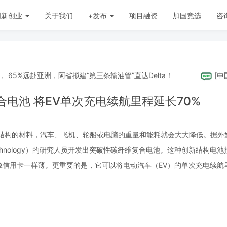
创新创业
关于我们
+发布
项目融资
加国竞选
咨
5%远赴亚洲，阿省拟建“第三条输油管”直达Delta！
[
中国
]
电池 将EV单次充电续航里程延长70%
载结构的材料，汽车、飞机、轮船或电脑的重量和能耗就会大大降低。据外
 of Technology）的研究人员开发出突破性碳纤维复合电池。这种创新结构电
像信用卡一样薄。更重要的是，它可以将电动汽车（EV）的单次充电续航