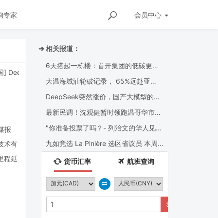
询专家
会员
中心
➔ 相关报道：
6天搭起一栋楼：首开集团的低碳更新
DeepSeek突然涨价，国产大模型的免费午餐彻底凉了
[
加拿
样本
大温海域油轮破记录， 65%远赴亚
洲，阿省拟建“第三条输油管”直达
Delta！
DeepSeek突然涨价，国产大模型的免
费午餐彻底凉了
最新民调！沈观健暂时领跑温哥华市长
选举，但26%选民仍未决定......
"你准备投票了吗？- 列治⽂的华⼈⻅⾯
媒报
时 换⼀句问候语?
九如竞选 La Pinière 选区省议员 本周
池技术有
活动 8月 3日-8 Aug.
里程延
货币汇率
航班查询
我要兑换