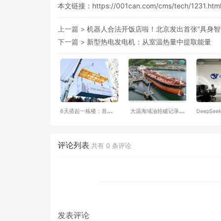
本文链接：
https://001can.com/cms/tech/1231.htm
上一篇 >
机器人合法开饭店啦！北京发出首张“具身智
下一篇 >
新型热电发电机：从室温热量中提取能量
6天搭起一栋楼：首开集
大温海域油轮破记录，
DeepS
团的低碳更新样本
65%远赴亚洲，阿省拟
产大模型
建“第三条输油管”直达
Delta！
评论列表
共有
0
条评论
发表评论