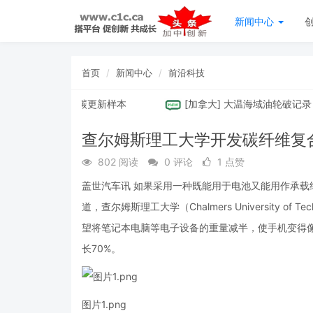
新闻中心
首页
新闻中心
前沿科技
：首开集团的低碳更新样本
[
加拿大
]
大温海域油轮破记录， 6
查尔姆斯理工大学开发碳纤维复合
802 阅读
0 评论
1 点赞
盖世汽车讯 如果采用一种既能用于电池又能用作承
道，查尔姆斯理工大学（Chalmers University
望将笔记本电脑等电子设备的重量减半，使手机变得
长70%。
图片1.png