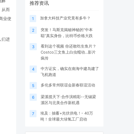
电解
推荐资讯
，从而
入商业使
加拿大科技产业究竟有多牛？
1
突发！马斯克揭秘神秘的“中本
2
聪”真实身份，比特币价格大跌
人们进
看到这个视频 你还敢吃生鱼片？
3
Costco三文鱼上白虫蠕动…影片
疯传
中方证实，确实在南海中建岛建了
4
飞机跑道
多伦多常州联谊会新春联谊活动
5
梁溪揽天下·合作演精彩--无锡梁
6
溪区与北美合作新机遇
埃及 : 抽蓄+光伏供电！- 40万
7
吨！全球最大绿氢工厂启动