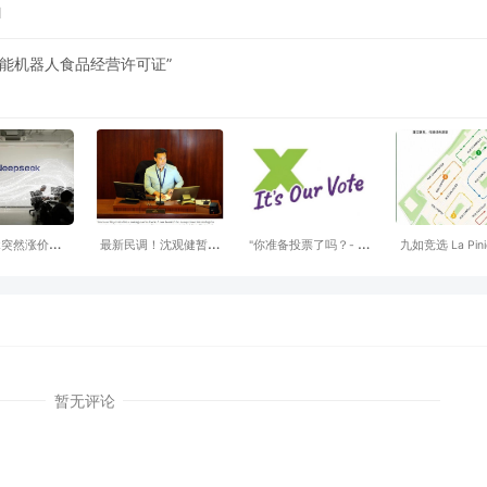
l
能机器人食品经营许可证”
eek突然涨价，国
最新民调！沈观健暂时
"你准备投票了吗？- 列
九如竞选 La Pini
的免费午餐彻
领跑温哥华市长选举，
治⽂的华⼈⻅⾯时 换⼀
区省议员 本周活
底凉了
但26%选民仍未决定......
句问候语?
3日-8 Aug
暂无评论