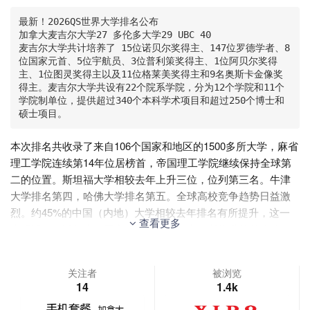
最新！2026QS世界大学排名公布

加拿大麦吉尔大学27 多伦多大学29 UBC 40

麦吉尔大学共计培养了 15位诺贝尔奖得主、147位罗德学者、8
位国家元首、5位宇航员、3位普利策奖得主、1位阿贝尔奖得
主、1位图灵奖得主以及11位格莱美奖得主和9名奥斯卡金像奖
得主。麦吉尔大学共设有22个院系学院，分为12个学院和11个
学院制单位，提供超过340个本科学术项目和超过250个博士和
硕士项目。
本次排名共收录了来自106个国家和地区的1500多所大学，麻省
理工学院连续第14年位居榜首，帝国理工学院继续保持全球第
二的位置。斯坦福大学相较去年上升三位，位列第三名。牛津
大学排名第四，哈佛大学排名第五。全球高校竞争趋势日益激
烈。约45%的中国（内地）大学相较去年排名有所提升，这一
查看更多
表现延续了近年来中国高校在国际排名中不断攀升的总体趋
势。
北京大学和清华大学跻身全球前20，北京大学排名维持在
关注者
被浏览
全球第14名，清华大学相较去年上升3位，位列全球第17名。全
14
1.4k
球前100的中国内地高校还有复旦大学（全球第30名）、上海交