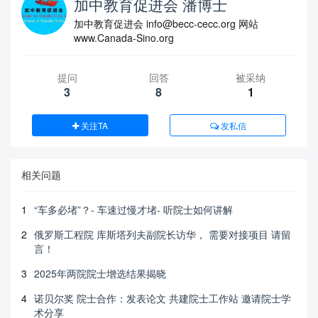
加中教育促进会 潘博士
加中教育促进会 info@becc-cecc.org 网站
www.Canada-Sino.org
提问
回答
被采纳
3
8
1
关注TA
发私信
相关问题
1
“车多必堵”？- 车速过慢才堵- 听院士如何讲解
2
俄罗斯工程院 库斯塔列夫副院长访华， 需要对接项目 请留
言！
3
2025年两院院士增选结果揭晓
4
诺贝尔奖 院士合作：发表论文 共建院士工作站 邀请院士学
术分享