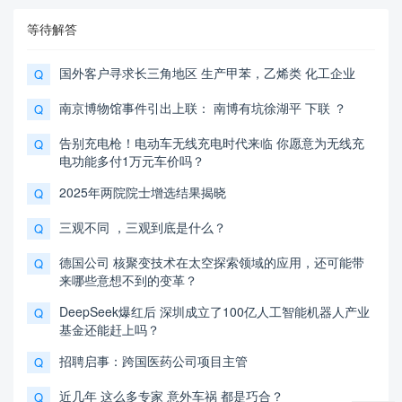
等待解答
国外客户寻求长三角地区 生产甲苯，乙烯类 化工企业
Q
南京博物馆事件引出上联： 南博有坑徐湖平 下联 ？
Q
告别充电枪！电动车无线充电时代来临 你愿意为无线充
Q
电功能多付1万元车价吗？
2025年两院院士增选结果揭晓
Q
三观不同 ，三观到底是什么？
Q
德国公司 核聚变技术在太空探索领域的应用，还可能带
Q
来哪些意想不到的变革？
DeepSeek爆红后 深圳成立了100亿人工智能机器人产业
Q
基金还能赶上吗？
招聘启事：跨国医药公司项目主管
Q
近几年 这么多专家 意外车祸 都是巧合？
Q