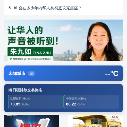
5
AI 会在多少年内帮人类彻底攻克癌症？
--
°C
未知城市
晴
每日碳排放交易价格
欧盟碳价 (EUA)
中国碳价 (CEA)
73.85
86.22
EUR/t
CNY/t
广告2
创新