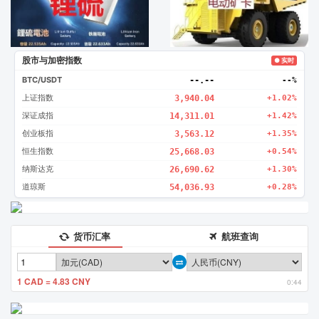
股市与加密指数
● 实时
BTC/USDT
--.--
--%
上证指数
3,940.04
+1.02%
深证成指
14,311.01
+1.42%
创业板指
3,563.12
+1.35%
恒生指数
25,668.03
+0.54%
纳斯达克
26,690.62
+1.30%
道琼斯
54,036.93
+0.28%
货币汇率
航班查询
1 CAD = 4.83 CNY
0:44