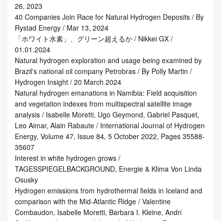
26, 2023
40 Companies Join Race for Natural Hydrogen Deposits / By
Rystad Energy / Mar 13, 2024
「ホワイト水素」、グリーン超えるか / Nikkei GX /
01.01.2024
Natural hydrogen exploration and usage being examined by
Brazil's national oil company Petrobras / By Polly Martin /
Hydrogen Insight / 20 March 2024
Natural hydrogen emanations in Namibia: Field acquisition
and vegetation indexes from multispectral satellite image
analysis / Isabelle Moretti, Ugo Geymond, Gabriel Pasquet,
Leo Aimar, Alain Rabaute / International Journal of Hydrogen
Energy, Volume 47, Issue 84, 5 October 2022, Pages 35588-
35607
Interest in white hydrogen grows /
TAGESSPIEGELBACKGROUND, Energie & Klima Von Linda
Osusky
Hydrogen emissions from hydrothermal fields in Iceland and
comparison with the Mid-Atlantic Ridge / Valentine
Combaudon, Isabelle Moretti, Barbara I. Kleine, Andri