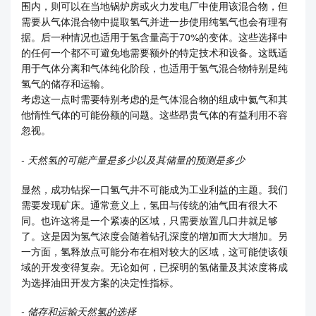
围内，则可以在当地锅炉房或火力发电厂中使用该混合物，但
需要从气体混合物中提取氢气并进一步使用纯氢气也会有理有
据。后一种情况也适用于氢含量高于70%的变体。这些选择中
的任何一个都不可避免地需要额外的特定技术和设备。这既适
用于气体分离和气体纯化阶段，也适用于氢气混合物特别是纯
氢气的储存和运输。
考虑这一点时需要特别考虑的是气体混合物的组成中氦气和其
他惰性气体的可能份额的问题。这些昂贵气体的有益利用不容
忽视。
- 天然氢的可能产量是多少以及其储量的预测是多少
显然，成功钻探一口氢气井不可能成为工业利益的主题。我们
需要发现矿​​床。通常意义上，氢田与传统的油气田有很大不
同。也许这将是一个紧凑的区域，只需要放置几口井就足够
了。这是因为氢气浓度会随着钻孔深度的增加而大大增加。另
一方面，氢释放点可能分布在相对较大的区域，这可能使该领
域的开发变得复杂。无论如何，已探明的氢储量及其浓度将成
为选择油田开发方案的决定性指标。
- 储存和运输天然氢的选择