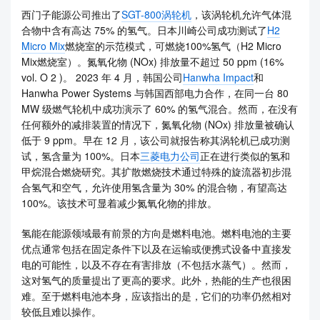
西门子能源公司推出了
SGT-800涡轮机
，该涡轮机允许气体混
合物中含有高达 75% 的氢气。日本川崎公司成功测试了
H2
Micro Mix
燃烧室的示范模式，可燃烧100%氢气（H2 Micro
Mix燃烧室）。氮氧化物 (NOx) 排放量不超过 50 ppm (16%
vol. O 2 )。 2023 年 4 月，韩国公司
Hanwha Impact
和
Hanwha Power Systems 与韩国西部电力合作，在同一台 80
MW 级燃气轮机中成功演示了 60% 的氢气混合。然而，在没有
任何额外的减排装置的情况下，氮氧化物 (NOx) 排放量被确认
低于 9 ppm。早在 12 月，该公司就报告称其涡轮机已成功测
试，氢含量为 100%。日本
三菱电力公司
正在进行类似的氢和
甲烷混合燃烧研究。其扩散燃烧技术通过特殊的旋流器初步混
合氢气和空气，允许使用氢含量为 30% 的混合物，有望高达
100%。该技术可显着减少氮氧化物的排放。
氢能在能源领域最有前景的方向是燃料电池。燃料电池的主要
优点通常包括在固定条件下以及在运输或便携式设备中直接发
电的可能性，以及不存在有害排放（不包括水蒸气）。然而，
这对氢气的质量提出了更高的要求。此外，热能的生产也很困
难。至于燃料电池本身，应该指出的是，它们的功率仍然相对
较低且难以操作。