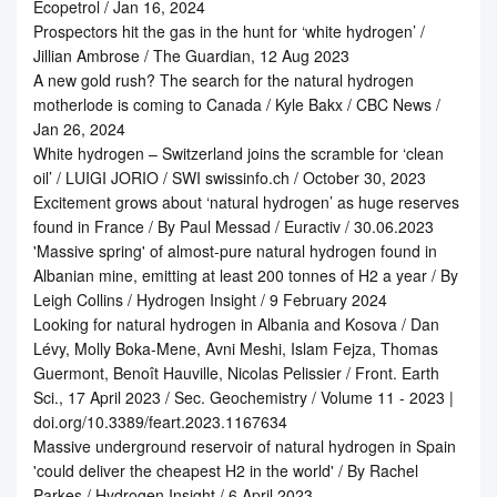
Ecopetrol / Jan 16, 2024
Prospectors hit the gas in the hunt for ‘white hydrogen’ /
Jillian Ambrose / The Guardian, 12 Aug 2023
A new gold rush? The search for the natural hydrogen
motherlode is coming to Canada / Kyle Bakx / CBC News /
Jan 26, 2024
White hydrogen – Switzerland joins the scramble for ‘clean
oil’ / LUIGI JORIO / SWI swissinfo.ch / October 30, 2023
Excitement grows about ‘natural hydrogen’ as huge reserves
found in France / By Paul Messad / Euractiv / 30.06.2023
'Massive spring' of almost-pure natural hydrogen found in
Albanian mine, emitting at least 200 tonnes of H2 a year / By
Leigh Collins / Hydrogen Insight / 9 February 2024
Looking for natural hydrogen in Albania and Kosova / Dan
Lévy, Molly Boka-Mene, Avni Meshi, Islam Fejza, Thomas
Guermont, Benoît Hauville, Nicolas Pelissier / Front. Earth
Sci., 17 April 2023 / Sec. Geochemistry / Volume 11 - 2023 |
doi.org/10.3389/feart.2023.1167634
Massive underground reservoir of natural hydrogen in Spain
'could deliver the cheapest H2 in the world' / By Rachel
Parkes / Hydrogen Insight / 6 April 2023