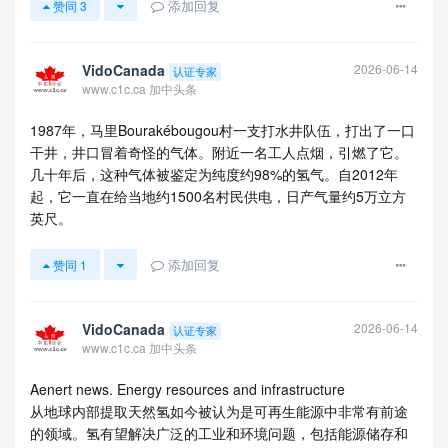
添加回复
赞同
3
VidoCanada
2026-06-14
认证专家
www.c1c.ca 加中头条
1987年，马里Bourakébougou村一支打水井队伍，打出了一口
干井，井口冒着奇怪的气体。附近一名工人点烟，引燃了它。
几十年后，这种气体被鉴定为纯度约98%的氢气。自2012年
起，它一直在给当地约1500名村民供电，日产气量约5万立方
英尺。
添加回复
赞同
1
VidoCanada
2026-06-14
认证专家
www.c1c.ca 加中头条
Aenert news. Energy resources and infrastructure
从地球内部提取天然氢如今被认为是可再生能源中非常有前途
的领域。氢有望解决广泛的工业和环境问题，包括能源储存和