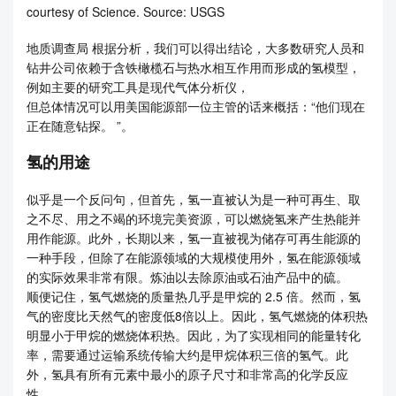
courtesy of Science. Source: USGS
地质调查局 根据分析，我们可以得出结论，大多数研究人员和
钻井公司依赖于含铁橄榄石与热水相互作用而形成的氢模型，
例如主要的研究工具是现代气体分析仪，
但总体情况可以用美国能源部一位主管的话来概括：“他们现在
正在随意钻探。 ”。
氢的用途
似乎是一个反问句，但首先，氢一直被认为是一种可再生、取
之不尽、用之不竭的环境完美资源，可以燃烧氢来产生热能并
用作能源。此外，长期以来，氢一直被视为储存可再生能源的
一种手段，但除了在能源领域的大规模使用外，氢在能源领域
的实际效果非常有限。炼油以去除原油或石油产品中的硫。
顺便记住，氢气燃烧的质量热几乎是甲烷的 2.5 倍。然而，氢
气的密度比天然气的密度低8倍以上。因此，氢气燃烧的体积热
明显小于甲烷的燃烧体积热。因此，为了实现相同的能量转化
率，需要通过运输系统传输大约是甲烷体积三倍的氢气。此
外，氢具有所有元素中最小的原子尺寸和非常高的化学反应
性。