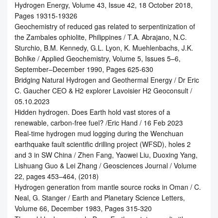
Hydrogen Energy, Volume 43, Issue 42, 18 October 2018,
Pages 19315-19326
Geochemistry of reduced gas related to serpentinization of
the Zambales ophiolite, Philippines / T.A. Abrajano, N.C.
Sturchio, B.M. Kennedy, G.L. Lyon, K. Muehlenbachs, J.K.
Bohlke / Applied Geochemistry, Volume 5, Issues 5–6,
September–December 1990, Pages 625-630
Bridging Natural Hydrogen and Geothermal Energy / Dr Eric
C. Gaucher CEO & H2 explorer Lavoisier H2 Geoconsult /
05.10.2023
Hidden hydrogen. Does Earth hold vast stores of a
renewable, carbon-free fuel? /Eric Hand / 16 Feb 2023
Real-time hydrogen mud logging during the Wenchuan
earthquake fault scientific drilling project (WFSD), holes 2
and 3 in SW China / Zhen Fang, Yaowei Liu, Duoxing Yang,
Lishuang Guo & Lei Zhang / Geosciences Journal / Volume
22, pages 453–464, (2018)
Hydrogen generation from mantle source rocks in Oman / C.
Neal, G. Stanger / Earth and Planetary Science Letters,
Volume 66, December 1983, Pages 315-320