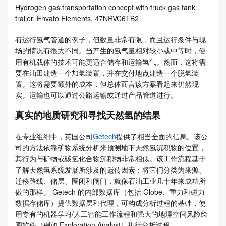
Hydrogen gas transportation concept with truck gas tank
trailer. Envato Elements. 47NRVC6TB2
有运行氢气管道的例子，但数量非常有限，而且运行条件与现
场的情况有很大不同。当产生的氢气量相对较小或中等时，使
用有机载体的技术可能更适合储存和运输氢气。然而，这将需
要在油田建造一个加氢装置，并在交付地点建造一个脱氢装
置。这将需要额外的成本，但总体而言该方案看起来仍然现
实。运输也可以通过公路运输或通过产品管道进行。
真实的地质研究和寻找天然氢的结果
在专业组织中，英国公司
Getech
提供了相当全面的信息。该公
司的方法依靠矿物系统分析来预测地下天然氢沉积物的位置，
其行为与矿物或碳氢化合物沉积物非常相似。该工作流程基于
了解天然氢系统发展所涉及的遗传因素：将它们分类为来源、
迁移路线、储层、圈闭和闸门，就像石油工业几十年来成功所
做的那样。 Getech 的内部数据库（包括 Globe、重力和磁力
数据存储库）提供数据层和代理，可构成分析过程的基础，使
用专有的机器学习/人工智能工作流程和强大的地理空间风险绘
图软件（例如 Exploration Analyst）执行分析过程。