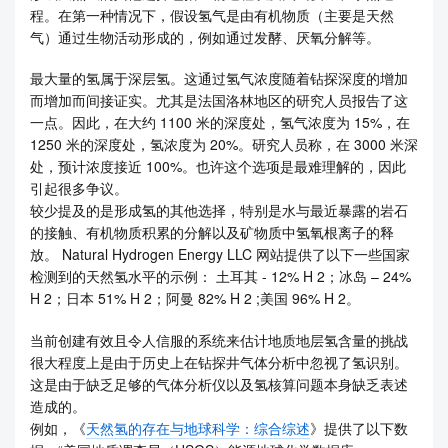
程。在第一种情况下，假设氢气是由有机物质（主要是天然
气）通过生物活动形成的，例如通过发酵、厌氧分解等。
最大量的氢属于深层氢。这通过氢气浓度随着钻探深度的增加
而增加而间接证实。尤其是法国洛林地区的研究人员报告了这
一点。因此，在大约 1100 米的深度处，氢气浓度为 15%，在
1250 米的深度处，氢浓度为 20%。研究人员称，在 3000 米深
处，预计浓度接近 100%。也许这个选项是最难理解的，因此
引起很多争议。
较少提及的是形成氢的其他选择，特别是水与最近暴露的岩石
的接触、有机物质积累的分解以及矿物质中氢氧根离子的释
放。 Natural Hydrogen Energy LLC 网站提供了以下一些国家
检测到的天然氢水平的示例： 土耳其 - 12% H 2；冰岛 – 24%
H 2；日本 51% H 2；阿曼 82% H 2 ;美国 96% H 2。
当前创建有效且令人信服的系统来估计地质地层氢含量的挑战
很大程度上是由于历史上在钻探井气体分析中忽视了氢识别。
这是由于缺乏足够的气体分析仪以及氢核算问题本身缺乏表述
造成的。
例如，《
天然氢的存在与地球科学：综合综述
》提供了以下数