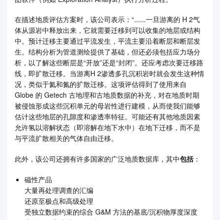
在描述地质评估方案时，该公司表示：“......一旦游离的 H 2气
体从源岩中释放出来，它就需要迁移到可以收集的地层或结构
中。预计迁移主要通过平流发生，平流主要沿着断层和断层发
生。结构分析为管道测绘提供了基础，但还必须包括应力场分
析，以了解这些断层是“开放”还是“封闭”。还应考虑次要迁移路
线，即扩散迁移。当游离H 2渗透多孔沉积岩时就会发生这种情
况，类似于氦和氮的扩散迁移。这项评估得到了使用来自
Globe 的 Getech 古地理和古地质数据的补充，对在地质时期
被侵蚀形成这些沉积单元的母岩性进行建模，从而使我们能够
估计这些地层的孔隙度和渗透率特征。可能还有其他地质因素
允许氢以溶解状态（即溶解在地下水中）在地下迁移，而不是
与平流扩散相关的气体自由迁移。
此外，该公司还拥有许多国家的广泛地质数据库，其中
包括
：
磁性产品
大量再处理调查的汇编
还原至极点和高级处理
受独立数据约束的综合 G&M 方法的基底/沉积物厚度深度