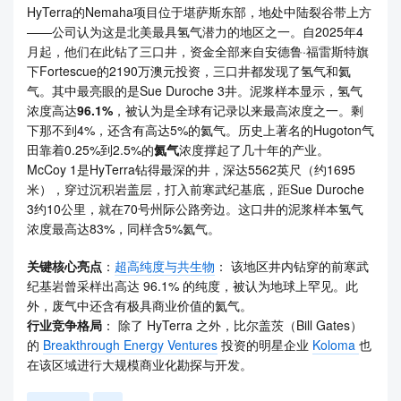
HyTerra的Nemaha项目位于堪萨斯东部，地处中陆裂谷带上方
——公司认为这是北美最具氢气潜力的地区之一。自2025年4
月起，他们在此钻了三口井，资金全部来自安德鲁·福雷斯特旗
下Fortescue的2190万澳元投资，三口井都发现了氢气和氦
气。其中最亮眼的是Sue Duroche 3井。泥浆样本显示，氢气
浓度高达
96.1%
，被认为是全球有记录以来最高浓度之一。剩
下那不到4%，还含有高达5%的氦气。历史上著名的Hugoton气
田靠着0.25%到2.5%的
氦气
浓度撑起了几十年的产业。
McCoy 1是HyTerra钻得最深的井，深达5562英尺（约1695
米），穿过沉积岩盖层，打入前寒武纪基底，距Sue Duroche
3约10公里，就在70号州际公路旁边。这口井的泥浆样本氢气
浓度最高达83%，同样含5%氦气。
关键核心亮点
：
超高纯度与共生物
： 该地区井内钻穿的前寒武
纪基岩曾采样出高达 96.1% 的纯度，被认为地球上罕见。此
外，废气中还含有极具商业价值的氦气。
行业竞争格局
： 除了 HyTerra 之外，比尔盖茨（Bill Gates）
的
Breakthrough Energy Ventures
投资的明星企业
Koloma
也
在该区域进行大规模商业化勘探与开发。