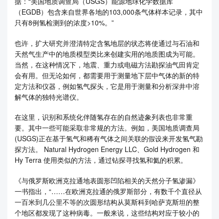
据：“美国地质调查局（USGS）能源地球化学数据库
（EGDB）包含来自世界各地的103,000条气体样本记录，其中
只有8例氢检测到的浓度>10%。”
也许，扩大研究并澄清特定含氢地层的状态将使通过与石油和
天然气生产中的地质模型类比来创建实用的地质图成为可能。
当然，在这种情况下，地震、重力或电磁方法勘探油气田肯定
会有用。但无论如何，都需要用于测量地下层中气体的新的特
定方法和仪器，例如氢气探头，它是用于测量和分析深井中溶
解气体的独特光谱仪。
在这里，识别和系统化伴随氢存在的自然迹象列表也非常重
要。其中一些可能采取非常规的方法。例如，美国地质调查局
(USGS)正在基于氢气和稀有气体之间关联的假设来开发氢气勘
探方法。 Natural Hydrogen Energy LLC、Gold Hydrogen 和
Hy Terra 使用类似的方法，通过钻探寻找氢和氦的积累。
《与俄罗斯欧洲克拉通地表圆形凹陷相关的天然分子氢渗漏》
一书指出，“……在欧洲克拉通的俄罗斯部分，有数千个直径从
一百米到几公里不等的次圆形结构从莫斯科到哈萨克斯坦的整
个地区都发现了这种病毒。一般来说，这些结构对应于较小的