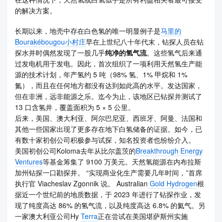
的解决方案。
长期以来，地壳中存在白色氢的唯一明显例子是
马里的
Bourakébougou小村庄
早在上世纪八十年代末，钻探人员在钻
探水井时偶然发现了一股几乎
纯净的氢气流
。这些氢气后来通
过发电机用于发电。因此，首次组织了一项利用天然氢生产能
源的技术计划，年产氢约 5 吨（98% 氢、1% 甲烷和 1%
氮），而且在任何地方都没有达到如此高的水平。发达国家，
但在非洲，远非能源之乐。迄今为止，该地区已钻探并测试了
13 口含氢井，覆盖面积为 5 × 5 公里。
后来，美国、澳大利亚、阿尔巴尼亚、西班牙、阿曼、法国和
其他一些国家出现了更多存在地下白氢储备的证据。如今，已
有数十家初创公司积极参与试探，知名投资者也纷纷介入。
美国初创公司Koloma去年从比尔盖茨的
Breakthrough Energy
Ventures
等基金筹集了 9100 万美元。天然氢能源在内布拉斯
加州钻探一口勘探井。 “实现商业化生产需要几年时间，”首席
执行官 Viacheslav Zgonnik 说。 Australian
Gold Hydrogen
根
据近一个世纪前的地质数据，于 2023 年进行了钻探作业，发
现了纯度高达 86% 的氢气流，以及纯度高达 6.8% 的氦气。另
一家澳大利亚公司Hy
Terra
正在尝试在美国堪萨斯州实施