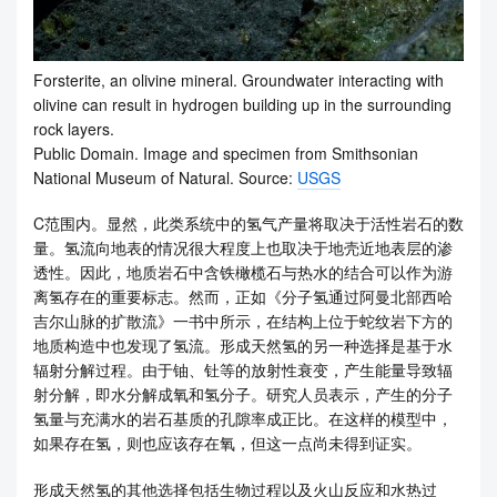
Forsterite, an olivine mineral. Groundwater interacting with
olivine can result in hydrogen building up in the surrounding
rock layers.
Public Domain. Image and specimen from Smithsonian
National Museum of Natural. Source:
USGS
C范围内。显然，此类系统中的氢气产量将取决于活性岩石的数
量。氢流向地表的情况很大程度上也取决于地壳近地表层的渗
透性。因此，地质岩石中含铁橄榄石与热水的结合可以作为游
离氢存在的重要标志。然而，正如《分子氢通过阿曼北部西哈
吉尔山脉的扩散流》一书中所示，在结构上位于蛇纹岩下方的
地质构造中也发现了氢流。形成天然氢的另一种选择是基于水
辐射分解过程。由于铀、钍等的放射性衰变，产生能量导致辐
射分解，即水分解成氧和氢分子。研究人员表示，产生的分子
氢量与充满水的岩石基质的孔隙率成正比。在这样的模型中，
如果存在氢，则也应该存在氧，但这一点尚未得到证实。
形成天然氢的其他选择包括生物过程以及火山反应和水热过