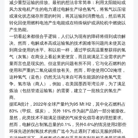
减少重型运输的排放。最初的想法非常简单：利用太阳能站或
风力发电机产生的电力通过电解生产绿色氢气，将氢气以压缩
或液化状态储存所需的时间，将其运输到消费地点，然后将其
转化回使用燃料电池产生电能或在特殊锅炉或涡轮机中燃烧以
产生热能。
一切看起来都很合乎逻辑，人们认为现有的障碍将得到成功解
决。然而，电解成本高或运输氢的技术困难等问题尚未使其达
到商业使用的水平。和以前一样，通过甲烷高温重整获得的氢
气（灰氢）在商业上看起来更便宜，而且就满足工业需求的产
量而言也是现实的。但这里的问题有所不同，它与化石燃料的
使用和严重的二氧化碳排放有关。然而，即使使用CO2掩埋，
这种氢气（蓝色）仍然无法与来自可再生能源的绿色氢气竞
争。氢市场（商人），例如，在美国墨西哥湾沿岸，为了满足
炼油（包括管道运输氢）的需要，建立了一批独立的氢生产
商。
据IEA统计，2022年全球产量约为95 Mt H2，其中化石燃料占
83%（甲烷、煤炭）。另外 16% 作为副产品的一部分被接收。
显然，此类技术不能满足强硬的气候变化倡导者的理想要求。
然而，电解仅占制氢总量的0.1%，另外0.6%的情况使用2那些
环保先进的制氢技术的推广迄今为止遇到了难以克服的障碍。
在这种情况下，天然氢或白氢似乎是所有利益相关者最可接受