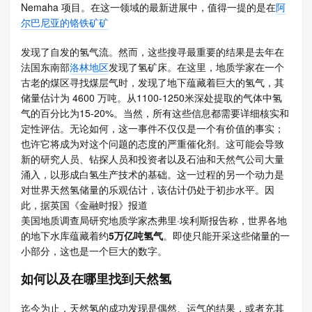
Nemaha 项目。在这一领域的最新进展中，值得一提的是在
阿
尔巴尼亚的铬铁矿矿
发现了自发的氢气流。然而，这些搜寻最重要的结果是去年在
法国东南部
洛林地区
发现了氢矿床。在这里，地质学家在一个
古老的煤区寻找煤层气时，发现了地下​​蕴藏着巨大的氢气，其
储量估计为 4600 万吨。从1100-1250米深处提取的气体中氢
气的百分比为15-20%。当然，所有这些信息都需要详细核实和
定性评估。无论如何，这一事件不仅仅是一个有价值的事实；
也许它将成为对这个问题的态度的严重催化剂。这可能会导致
新的研究人员、钻探人员和投资者以及石油和天然气公司大量
涌入，以形成白氢生产技术的基础。这一过程的另一个动力是
对世界天然氢储量的乐观估计，该估计仍处于初步水平。因
此，据英国《金融时报》报道
美国地质调查局研究地质学家杰弗里·埃利斯报告称，世界各地
的地下水库蕴藏着约
5万亿吨氢气
。即使只能开采这些储量的一
小部分，这也是一个巨大的数字。
如何以及在哪里找到天然氢
迄今为止，天然氢的成功发现是偶然、运气的结果，或者充其