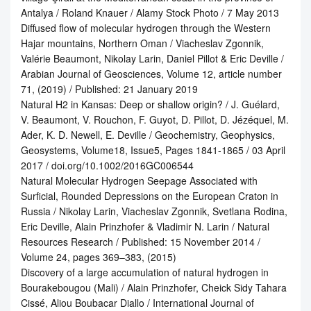
Antalya / Roland Knauer / Alamy Stock Photo / 7 May 2013
Diffused flow of molecular hydrogen through the Western
Hajar mountains, Northern Oman / Viacheslav Zgonnik,
Valérie Beaumont, Nikolay Larin, Daniel Pillot & Eric Deville /
Arabian Journal of Geosciences, Volume 12, article number
71, (2019) / Published: 21 January 2019
Natural H2 in Kansas: Deep or shallow origin? / J. Guélard,
V. Beaumont, V. Rouchon, F. Guyot, D. Pillot, D. Jézéquel, M.
Ader, K. D. Newell, E. Deville / Geochemistry, Geophysics,
Geosystems, Volume18, Issue5, Pages 1841-1865 / 03 April
2017 / doi.org/10.1002/2016GC006544
Natural Molecular Hydrogen Seepage Associated with
Surficial, Rounded Depressions on the European Craton in
Russia / Nikolay Larin, Viacheslav Zgonnik, Svetlana Rodina,
Eric Deville, Alain Prinzhofer & Vladimir N. Larin / Natural
Resources Research / Published: 15 November 2014 /
Volume 24, pages 369–383, (2015)
Discovery of a large accumulation of natural hydrogen in
Bourakebougou (Mali) / Alain Prinzhofer, Cheick Sidy Tahara
Cissé, Aliou Boubacar Diallo / International Journal of