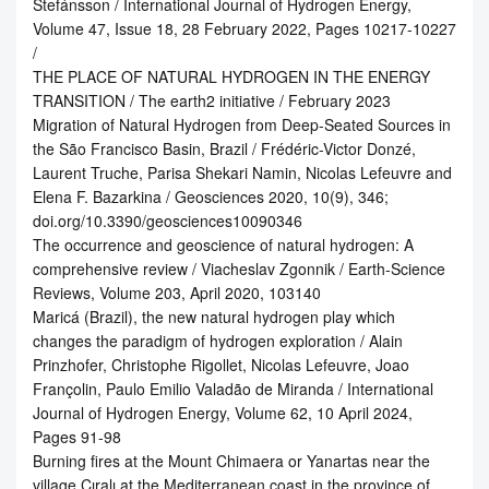
Stefánsson / International Journal of Hydrogen Energy,
Volume 47, Issue 18, 28 February 2022, Pages 10217-10227
/
THE PLACE OF NATURAL HYDROGEN IN THE ENERGY
TRANSITION / The earth2 initiative / February 2023
Migration of Natural Hydrogen from Deep-Seated Sources in
the São Francisco Basin, Brazil / Frédéric-Victor Donzé,
Laurent Truche, Parisa Shekari Namin, Nicolas Lefeuvre and
Elena F. Bazarkina / Geosciences 2020, 10(9), 346;
doi.org/10.3390/geosciences10090346
The occurrence and geoscience of natural hydrogen: A
comprehensive review / Viacheslav Zgonnik / Earth-Science
Reviews, Volume 203, April 2020, 103140
Maricá (Brazil), the new natural hydrogen play which
changes the paradigm of hydrogen exploration / Alain
Prinzhofer, Christophe Rigollet, Nicolas Lefeuvre, Joao
Françolin, Paulo Emilio Valadão de Miranda / International
Journal of Hydrogen Energy, Volume 62, 10 April 2024,
Pages 91-98
Burning fires at the Mount Chimaera or Yanartas near the
village Çıralı at the Mediterranean coast in the province of