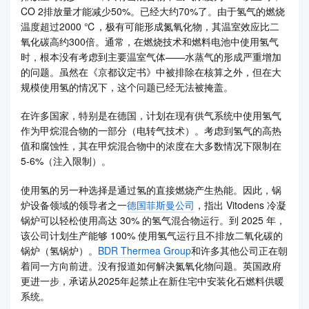
CO 2排放量才能减少50%。已经大约70%了。由于氢气的燃烧
温度超过2000 ℃，极有可能形成氮氧化物，其温室效应比二
氧化碳高约300倍。通常，在燃烧技术和燃料电池中使用氢气
时，根本没有考虑到主要温室气体——水蒸气的形成严重增加
的问题。虽然在《京都议定书》中被排除在核算之外，但在大
规模使用氢的情况下，这个问题已经无法被掩盖。
在许多国家，特别是在德国，计划在现有供气系统中使用氢气
作为甲烷混合物的一部分（电转气技术）。考虑到氢气的高热
值和腐蚀性，其在甲烷混合物中的浓度在大多数情况下限制在
5-6%（注入限制）。
使用氢的另一种选择是通过氢的直接燃烧产生热能。因此，锅
炉设备领域的领导者之一
德国菲斯曼公司
，指出 Vitodens 冷凝
锅炉可以轻松使用高达 30% 的氢气混合物运行。到 2025 年，
该公司计划生产能够 100% 使用氢气运行且不排放二氧化碳的
锅炉（氢锅炉）。
BDR Thermea Group
和许多其他公司正在朝
着同一方向前进。没有报道如何解决氮氧化物问题。英国政府
更进一步，承诺从2025年起禁止在新住宅中安装化石燃料供暖
系统。