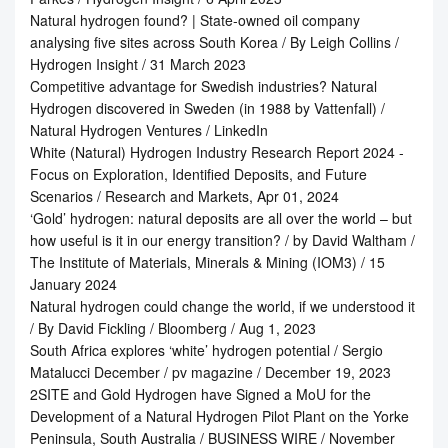
Natural hydrogen found? | State-owned oil company
analysing five sites across South Korea / By Leigh Collins /
Hydrogen Insight / 31 March 2023
Competitive advantage for Swedish industries? Natural
Hydrogen discovered in Sweden (in 1988 by Vattenfall) /
Natural Hydrogen Ventures / LinkedIn
White (Natural) Hydrogen Industry Research Report 2024 -
Focus on Exploration, Identified Deposits, and Future
Scenarios / Research and Markets, Apr 01, 2024
‘Gold’ hydrogen: natural deposits are all over the world – but
how useful is it in our energy transition? / by David Waltham /
The Institute of Materials, Minerals & Mining (IOM3) / 15
January 2024
Natural hydrogen could change the world, if we understood it
/ By David Fickling / Bloomberg / Aug 1, 2023
South Africa explores ‘white’ hydrogen potential / Sergio
Matalucci December / pv magazine / December 19, 2023
2SITE and Gold Hydrogen have Signed a MoU for the
Development of a Natural Hydrogen Pilot Plant on the Yorke
Peninsula, South Australia / BUSINESS WIRE / November