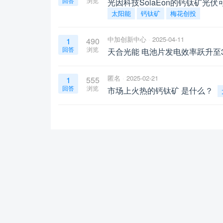
回答
浏览
光因科技SolaEon的钙钛矿光
太阳能
钙钛矿
梅花创投
中加创新中心
2025-04-11
1
490
回答
浏览
天合光能 电池片发电效率跃升至3
匿名
2025-02-21
1
555
回答
浏览
市场上火热的钙钛矿 是什么？