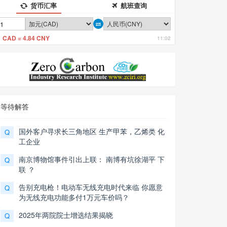
货币汇率
航班查询
1 CAD = 4.84 CNY
11:02
等待解答
国外客户寻求长三角地区 生产甲苯，乙烯类 化
Q
工企业
南京博物馆事件引出上联： 南博有坑徐湖平 下
Q
联 ？
告别充电枪！电动车无线充电时代来临 你愿意
Q
为无线充电功能多付1万元车价吗？
2025年两院院士增选结果揭晓
Q