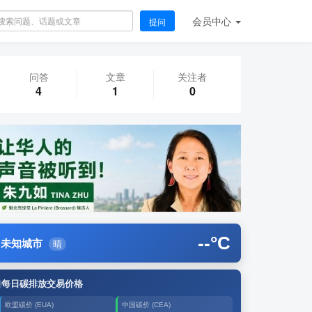
会员
中心
提问
问答
文章
关注者
4
1
0
--
°C
未知城市
晴
每日碳排放交易价格
欧盟碳价 (EUA)
中国碳价 (CEA)