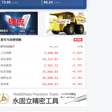
73.85
86.24
EUR/t
CNY/t
告2
创新
股市与加密指数
● 实时
BTC/USDT
--.--
--%
上证指数
3,940.04
+1.02%
深证成指
14,311.01
+1.42%
创业板指
3,563.12
+1.35%
恒生指数
25,668.03
+0.54%
纳斯达克
26,690.62
+1.30%
道琼斯
54,036.93
+0.28%