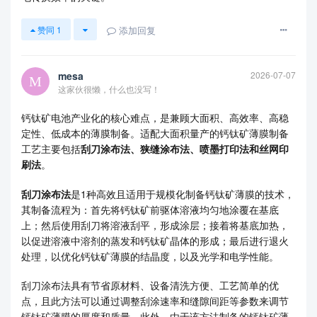
添加回复
赞同
1
mesa
2026-07-07
这家伙很懒，什么也没写！
钙钛矿电池产业化的核心难点，是兼顾大面积、高效率、高稳
定性、低成本的薄膜制备。适配大面积量产的钙钛矿薄膜制备
工艺主要包括
刮刀涂布法、狭缝涂布法、喷墨打印法和丝网印
刷法
。
刮刀涂布法
是1种高效且适用于规模化制备钙钛矿薄膜的技术，
其制备流程为：首先将钙钛矿前驱体溶液均匀地涂覆在基底
上；然后使用刮刀将溶液刮平，形成涂层；接着将基底加热，
以促进溶液中溶剂的蒸发和钙钛矿晶体的形成；最后进行退火
处理，以优化钙钛矿薄膜的结晶度，以及光学和电学性能。
刮刀涂布法具有节省原材料、设备清洗方便、工艺简单的优
点，且此方法可以通过调整刮涂速率和缝隙间距等参数来调节
钙钛矿薄膜的厚度和质量。此外，由于该方法制备的钙钛矿薄