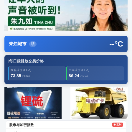
--
°C
未知城市
晴
每日碳排放交易价格
欧盟碳价 (EUA)
中国碳价 (CEA)
73.85
86.24
EUR/t
CNY/t
广告2
创新
股市与加密指数
● 实时