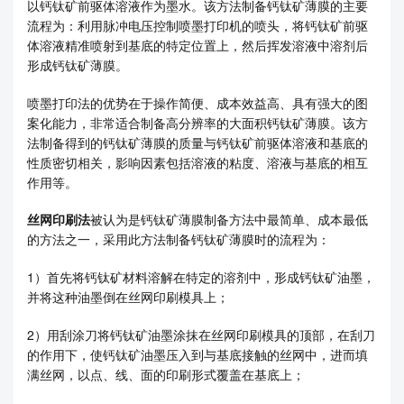
以钙钛矿前驱体溶液作为墨水。该方法制备钙钛矿薄膜的主要
流程为：利用脉冲电压控制喷墨打印机的喷头，将钙钛矿前驱
体溶液精准喷射到基底的特定位置上，然后挥发溶液中溶剂后
形成钙钛矿薄膜。
喷墨打印法的优势在于操作简便、成本效益高、具有强大的图
案化能力，非常适合制备高分辨率的大面积钙钛矿薄膜。该方
法制备得到的钙钛矿薄膜的质量与钙钛矿前驱体溶液和基底的
性质密切相关，影响因素包括溶液的粘度、溶液与基底的相互
作用等。
丝网印刷法
被认为是钙钛矿薄膜制备方法中最简单、成本最低
的方法之一，采用此方法制备钙钛矿薄膜时的流程为：
1）首先将钙钛矿材料溶解在特定的溶剂中，形成钙钛矿油墨，
并将这种油墨倒在丝网印刷模具上；
2）用刮涂刀将钙钛矿油墨涂抹在丝网印刷模具的顶部，在刮刀
的作用下，使钙钛矿油墨压入到与基底接触的丝网中，进而填
满丝网，以点、线、面的印刷形式覆盖在基底上；