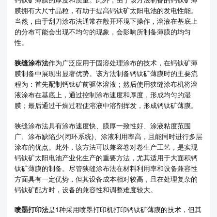
膜拥有大尺寸晶粒，有助于提高钙钛矿太阳电池的发电性能。
当然，由于刮刀涂布法通常在敞开环境下操作，溶液在基底上
的分布可能会出现不均匀的现象，会影响所制备薄膜的均匀
性。
狭缝涂布法
作为广泛应用于固溶处理涂布的技术，在钙钛矿薄
膜制备中展现出显著优势。该方法制备钙钛矿薄膜时的主要流
程为：首先配制钙钛矿前驱体溶液；然后使用狭缝涂布机将溶
液涂布在基底上，通过控制涂布速度和厚度，形成均匀的湿
膜；最后通过干燥过程使溶液中溶剂挥发，形成钙钛矿薄膜。
狭缝涂布法具有涂布速度快、膜厚一致性好、涂液粘度范围
广、涂布缺陷少(闭环系统)、涂液利用率高，且能同时进行多层
涂布的优点。此外，该方法可以兼容卷对卷生产工艺，是实现
钙钛矿太阳电池产业化生产的重要方法，尤其适用于大面积钙
钛矿薄膜的制备。尽管狭缝涂布法在材料利用率和设备兼容性
方面具有一定优势，但其设备成本相对较高，且在处理复杂的
钙钛矿配方时，设备的兼容性和调整难度较大。
喷墨打印法
是1种采用喷墨打印机打印钙钛矿薄膜的技术，但其