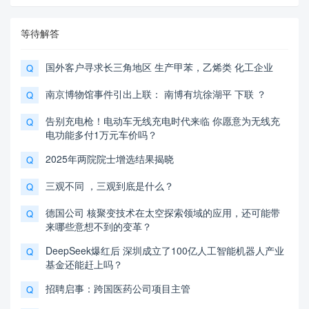
等待解答
国外客户寻求长三角地区 生产甲苯，乙烯类 化工企业
Q
南京博物馆事件引出上联： 南博有坑徐湖平 下联 ？
Q
告别充电枪！电动车无线充电时代来临 你愿意为无线充
Q
电功能多付1万元车价吗？
2025年两院院士增选结果揭晓
Q
三观不同 ，三观到底是什么？
Q
德国公司 核聚变技术在太空探索领域的应用，还可能带
Q
来哪些意想不到的变革？
DeepSeek爆红后 深圳成立了100亿人工智能机器人产业
Q
基金还能赶上吗？
招聘启事：跨国医药公司项目主管
Q