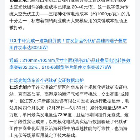
太空光伏组件的制造成本已降至 20-40元/瓦。这一数字仅为传
统太空光伏主力——三结砷化镓电池成本（约1000元/瓦）的几
十分之一，标志着制约商业航天大规模应用的关键成本瓶颈正
被打破。
TCL中环完成一道新能并购！首发新品钙钛矿晶硅四端子叠层
组件功率达802.5W!
通威：210mm×105mm尺寸全面积钙钛矿/晶硅叠层电池转换效
率突破32.02%，210-66版型半片组件功率突破776W
仁烁光能华东首个钙钛矿实证数据出炉
仁烁光能
位于连云港徐圩新区的华东首个规模化钙钛矿实证电
站，直面高盐雾、高湿度的海洋气候严苛挑战，交出亮眼“成绩
单”。据江苏方洋新能源投资有限公司发布的运行数据显示，电
站并网四个月以来（2月25日—6月30日）累计发电量达58.47
万度，单日最高发电量达7396度，且运行期间组件无衰减。这
一阶段性实证成果，以规模化电站真实运行数据验证了钙钛矿
组件在商业化应用及沿海环境中的卓越性能与可靠性，也为海
上光伏等场景应用奠定了技术基础。