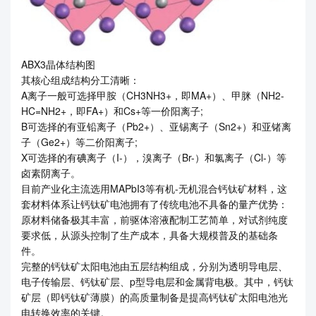
ABX3晶体结构图
其核心组成结构分工清晰：
A离子一般可选择甲胺（CH3NH3+，即MA+）、甲脒（NH2-
HC=NH2+，即FA+）和Cs+等一价阳离子;
B可选择的有亚铅离子（Pb2+）、亚锡离子（Sn2+）和亚锗离
子（Ge2+）等二价阳离子;
X可选择的有碘离子（I-），溴离子（Br-）和氯离子（Cl-）等
卤素阴离子。
目前产业化主流选用MAPbI3等有机-无机混合钙钛矿材料，这
套材料体系让钙钛矿电池拥有了传统电池不具备的量产优势：
原材料储备极其丰富，前驱体溶液配制工艺简单，对试剂纯度
要求低，从源头控制了生产成本，具备大规模普及的基础条
件。
完整的钙钛矿太阳电池由五层结构组成，分别为透明导电层、
电子传输层、钙钛矿层、p型导电层和金属背电极。其中，钙钛
矿层（即钙钛矿薄膜）的高质量制备是提高钙钛矿太阳电池光
电转换效率的关键。