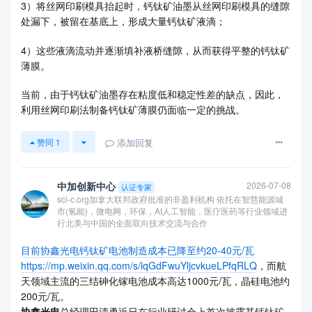
3）将丝网印刷模具抬起时，钙钛矿油墨从丝网印刷模具的缝隙
处漏下，被留在基底上，形成大量钙钛矿液滴；
4）这些液滴流动并逐渐填补液桥缝隙，从而获得平整的钙钛矿
薄膜。
当前，由于钙钛矿油墨存在粘度低和稳定性差的缺点，因此，
利用丝网印刷法制备钙钛矿薄膜仍面临一定的挑战。
添加回复
赞同
1
中加创新中心
2026-07-08
认证专家
sci-c.org加拿大联邦政府批准的非盈利机构 依托在智慧能源城
市(氢能)，微电网，环保，AI人工智能，医疗医药等行业领域进
行北美与中国的全面双向技术交流与合作
目前协鑫光电钙钛矿电池制造成本已降至约20-40元/瓦
https://mp.weixin.qq.com/s/lqGdFwuYljcvkueLPfqRLQ
，而航
天领域主流的三结砷化镓电池成本高达1000元/瓦，晶硅电池约
200元/瓦。
协鑫光电
总经理田清勇近日在行业研讨会上首次披露其钙钛矿