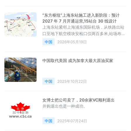
“东方枢纽”上海东站施工进入新阶段：预计
2027 年 7 月开通运营,15站台 30 线设计
上海东站紧邻上海浦东国际机场，从铁路出站
口至地下航空模块安检口仅两百多米,站场布置
为 15 台 30 线，采用“地上三层、地下三层”的
中国
2026年05月19日
立体布局，
中国取代美国 成为加拿大最大原油买家
中国
2025年10月22日
女博士把公司卖了，20余家VC顺利退出
并购退出也是一种成功。
中国
2025年07月24日