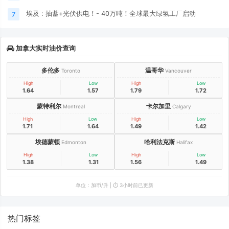
埃及 : 抽蓄+光伏供电！- 40万吨！全球最大绿氢工厂启动
7
加拿大实时油价查询
多伦多
温哥华
Toronto
Vancouver
High
Low
High
Low
1.64
1.57
1.79
1.72
蒙特利尔
卡尔加里
Montreal
Calgary
High
Low
High
Low
1.71
1.64
1.49
1.42
埃德蒙顿
哈利法克斯
Edmonton
Halifax
High
Low
High
Low
1.38
1.31
1.56
1.49
单位：加币/升 | ⏱️ 3小时前已更新
热门标签