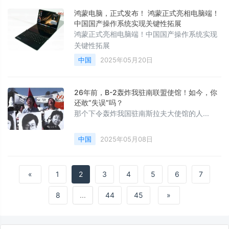
鸿蒙电脑，正式发布！ 鸿蒙正式亮相电脑端！
中国国产操作系统实现关键性拓展
鸿蒙正式亮相电脑端！中国国产操作系统实现
关键性拓展
中国
2025年05月20日
26年前，B-2轰炸我驻南联盟使馆！如今，你
还敢“失误”吗？
那个下令轰炸我国驻南斯拉夫大使馆的人...
中国
2025年05月08日
«
1
2
3
4
5
6
7
8
...
44
45
»