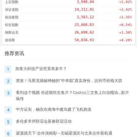
上证指数
3,940.04
+1.02%
深证成指
14,311.01
+1.42%
创业板指
3,563.12
+1.35%
恒生指数
25,668.03
+0.54%
纳斯达克
26,690.62
+1.30%
道琼斯
54,036.93
+0.28%
推荐资讯
加拿大科技产业究竟有多牛？
1
突发！马斯克揭秘神秘的“中本聪”真实身份，比特币价格大跌
2
看到这个视频 你还敢吃生鱼片？Costco三文鱼上白虫蠕动…影片
3
疯传
中方证实，确实在南海中建岛建了飞机跑道
4
多伦多常州联谊会新春联谊活动
5
梁溪揽天下·合作演精彩--无锡梁溪区与北美合作新机遇
6