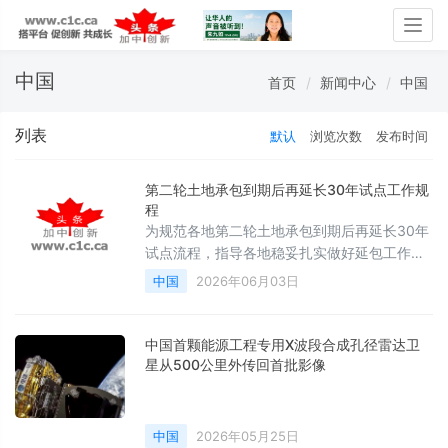
Togg
navig
中国
首页
新闻中心
中国
列表
默认
浏览次数
发布时间
第二轮土地承包到期后再延长30年试点工作规
程
为规范各地第二轮土地承包到期后再延长30年
试点流程，指导各地稳妥扎实做好延包工作，
农业农村部、自然资源部、国家档案局组织编
中国
2026年06月03日
制了《第二轮土地承包到期后再延长30年试点
工作规程》
中国首颗能源工程专用X波段合成孔径雷达卫
星从500公里外传回首批影像
中国
2026年05月25日