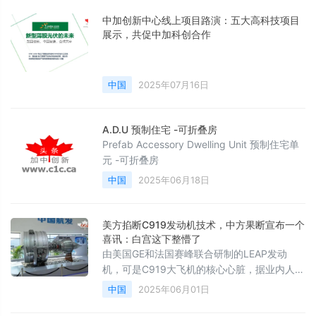
中加创新中心线上项目路演：五大高科技项目
展示，共促中加科创合作
中国
2025年07月16日
A.D.U 预制住宅 -可折叠房
Prefab Accessory Dwelling Unit 预制住宅单
元 -可折叠房
中国
2025年06月18日
美方掐断C919发动机技术，中方果断宣布一个
喜讯：白宫这下整懵了
由美国GE和法国赛峰联合研制的LEAP发动
机，可是C919大飞机的核心心脏，据业内人士
透露，采用新技术的CJ1000A，推力和燃油效
中国
2025年06月01日
率已经接近LEAP发动机的水平，而维护成本更
低。