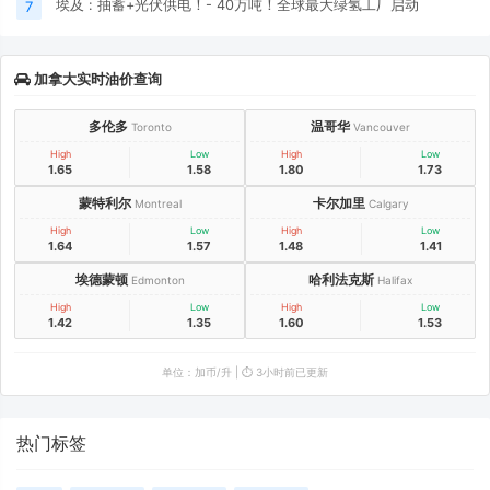
埃及 : 抽蓄+光伏供电！- 40万吨！全球最大绿氢工厂启动
7
加拿大实时油价查询
多伦多
温哥华
Toronto
Vancouver
High
Low
High
Low
1.65
1.58
1.80
1.73
蒙特利尔
卡尔加里
Montreal
Calgary
High
Low
High
Low
1.64
1.57
1.48
1.41
埃德蒙顿
哈利法克斯
Edmonton
Halifax
High
Low
High
Low
1.42
1.35
1.60
1.53
单位：加币/升 | ⏱️ 3小时前已更新
热门标签