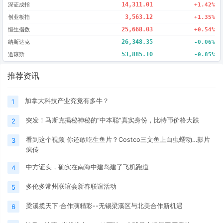
深证成指
14,311.01
+1.42%
创业板指
3,563.12
+1.35%
恒生指数
25,668.03
+0.54%
纳斯达克
26,348.35
-0.06%
道琼斯
53,885.10
-0.85%
推荐资讯
加拿大科技产业究竟有多牛？
1
突发！马斯克揭秘神秘的“中本聪”真实身份，比特币价格大跌
2
看到这个视频 你还敢吃生鱼片？Costco三文鱼上白虫蠕动…影片
3
疯传
中方证实，确实在南海中建岛建了飞机跑道
4
多伦多常州联谊会新春联谊活动
5
梁溪揽天下·合作演精彩--无锡梁溪区与北美合作新机遇
6