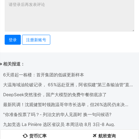
登录
注册新账号
➔ 相关报道：
6天搭起一栋楼：首开集团的低碳更新样本
大温海域油轮破记录， 65%远赴亚洲，阿省拟建“第三条输油管”直达
Delta！
DeepSeek突然涨价，国产大模型的免费午餐彻底凉了
最新民调！沈观健暂时领跑温哥华市长选举，但26%选民仍未决
定......
"你准备投票了吗？- 列治⽂的华⼈⻅⾯时 换⼀句问候语?
九如竞选 La Pinière 选区省议员 本周活动 8月 3日-8 Aug.
货币汇率
航班查询