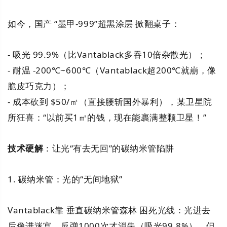
如今，国产 “墨甲-999”超黑涂层 掀翻桌子：
- 吸光 99.9%（比Vantablack多吞10倍杂散光）；
- 耐温 -200℃~600℃（Vantablack超200℃就崩，像
脆皮巧克力）；
- 成本砍到 $50/㎡（直接腰斩国外暴利），某卫星院
所狂喜：“以前买1㎡的钱，现在能裹满整颗卫星！”
技术硬解
：让光“有去无回”的碳纳米管陷阱
1. 碳纳米管：光的“无间地狱”
Vantablack靠 垂直碳纳米管森林 困死光线：光进去
后像进迷宫，反弹1000次才消失（吸光99.8%）。但