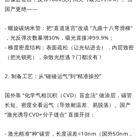
国产更绝——
- 螺旋碳纳米管：把“直道迷宫”改成 “九曲十八弯滑梯”
，光反弹次数暴增30%，吸光直接冲99.9%；
- 梯度密度结构：表面疏松（让光钻进去），内层致密
（把光锁死），杂散光想逃？门都没有！
2. 制备工艺：从“碰碰运气”到“精准操控”
国外靠 “化学气相沉积（CVD）盲盒法” 做涂层，碳管
长短、密度全看运气（导致耐温差、易脱落）。国产
“激光诱导CVD+分子缝合” 直接开挂：
- 激光精准“种”碳管，长度误差<10nm（国外50nm，