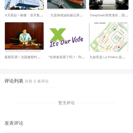
6天搭起一栋楼：首开集团
大温海域油轮破记录，
DeepSeek突然涨价，国产
的低碳更新样本
65%远赴亚洲，阿省拟
大模型的免费午餐彻底凉了
建“第三条输油管”直达
Delta！
最新民调！沈观健暂时领跑
"你准备投票了吗？- 列治
九如竞选 La Pinière 选区省
温哥华市长选举，但26%选
⽂的华⼈⻅⾯时 换⼀句问
议员 本周活动 8月 3日-8
民仍未决定......
候语?
Aug.
评论列表
共有
0
条评论
暂无评论
发表评论