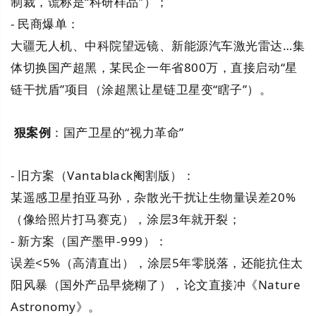
制裁，谎称是“科研样品”）；
- 民商爆单：
大疆无人机、中科院望远镜、新能源汽车激光雷达…集
体切换国产超黑，某民企一年省800万，直接启动“星
链干扰盾”项目（涂超黑让星链卫星变“瞎子”）。
狠案例
：国产卫星的“视力革命”
- 旧方案（Vantablack阉割版）：
某遥感卫星拍亚马孙，杂散光干扰让生物量误差20%
（像给照片打马赛克），涂层3年就开裂；
- 新方案（国产墨甲-999）：
误差<5%（高清直出），涂层5年零脱落，还能抗住太
阳风暴（国外产品早烧糊了），论文直接冲《Nature
Astronomy》。