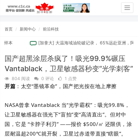
Togg
navig
首页
新闻中心
前沿科技
样本
[
加拿大
]
大温海域油轮破记录， 65%远赴亚洲，阿省拟建“
国产超黑涂层杀疯了！吸光99.9%碾压
Vantablack，卫星敏感器秒变“光学刺客”
804 阅读
0 评论
1 点赞
开篇
：太空“墨镜革命”，国产把光按在地上摩擦
NASA曾拿 Vantablack 当“光学霸权”：吸光99.8%，
让卫星敏感器在强光下“盲拍”变“高清直出”。但对中
国，它是 “卡脖子利刃” ——报价 $500/㎡ 还限供，涂
层耐温超200℃就开裂，卫星过赤道带直接“瞎眼”。