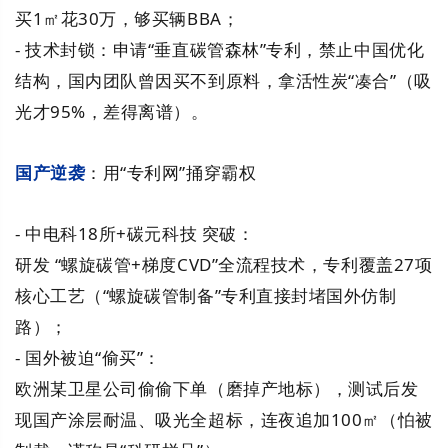
买1㎡花30万，够买辆BBA；
- 技术封锁：申请“垂直碳管森林”专利，禁止中国优化
结构，国内团队曾因买不到原料，拿活性炭“凑合”（吸
光才95%，差得离谱）。
国产逆袭
：用“专利网”捅穿霸权
- 中电科18所+碳元科技 突破：
研发 “螺旋碳管+梯度CVD”全流程技术，专利覆盖27项
核心工艺（“螺旋碳管制备”专利直接封堵国外仿制
路）；
- 国外被迫“偷买”：
欧洲某卫星公司偷偷下单（磨掉产地标），测试后发
现国产涂层耐温、吸光全超标，连夜追加100㎡（怕被