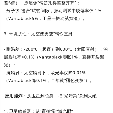
差5倍），涂层像“钢筋扎得整整齐齐”；
- 分子级“缝合”碳管间隙，振动测试中脱落率仅 1%
（Vantablack5%，卫星一振动就掉渣）。
3. 环境抗性：太空渣男变“钢铁直男”
- 耐温差：-200℃（极夜）到600℃（太阳直射），涂
层膨胀率<0.1%（Vantablack膨胀1%，直接开裂漏
光）；
- 抗辐射：太空辐射下，吸光率仅降0.01%
（Vantablack降0.1%，半年就“褪色变灰”）。
应用爆炸
：从卫星到隐身，把“光污染”杀到灭绝
1. 卫星敏感器：从“盲拍”到“激光眼”