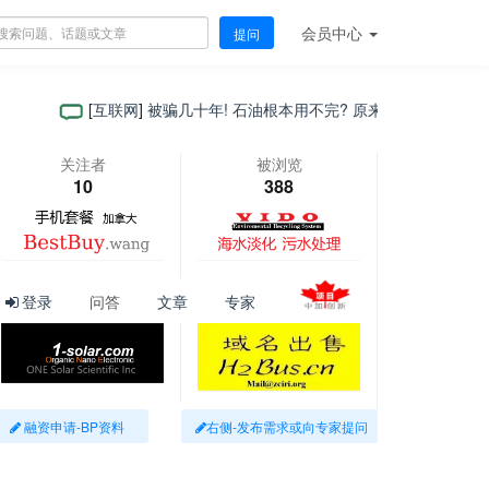
会员
中心
提问
[
互联网
]
被骗几十年! 石油根本用不完? 原来石油根本不是恐龙变的
关注者
被浏览
10
388
登录
问答
文章
专家
融资申请-BP资料
右侧-发布需求或向专家提问