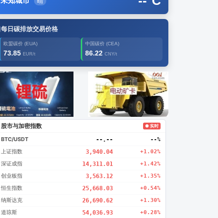
--
°C
未知城市
晴
每日碳排放交易价格
欧盟碳价 (EUA)
中国碳价 (CEA)
73.85
86.22
EUR/t
CNY/t
告2
创新
股市与加密指数
● 实时
BTC/USDT
--.--
--%
上证指数
3,940.04
+1.02%
深证成指
14,311.01
+1.42%
创业板指
3,563.12
+1.35%
恒生指数
25,668.03
+0.54%
纳斯达克
26,690.62
+1.30%
道琼斯
54,036.93
+0.28%