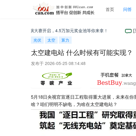
首页
问答
C年度创业路演大赛开启，4.5万加元奖金池等你来拿！
[
互联网
]
科
光伏
太空
算力
太空建电站 什么时候有可能实现？
发布于 2026-05-25 08:14:48
5月18日央视官宣逐日工程取得重大进展，未来在
啥？咱们明明不缺电，为啥在太空建电站？