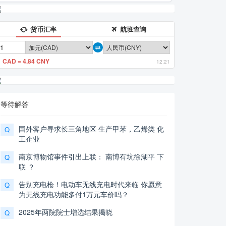
货币汇率
航班查询
1 CAD = 4.84 CNY
12:21
等待解答
国外客户寻求长三角地区 生产甲苯，乙烯类 化
Q
工企业
南京博物馆事件引出上联： 南博有坑徐湖平 下
Q
联 ？
告别充电枪！电动车无线充电时代来临 你愿意
Q
为无线充电功能多付1万元车价吗？
2025年两院院士增选结果揭晓
Q